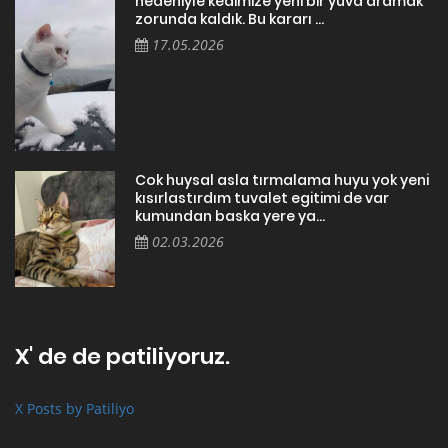
nedeniyle kedimize yeni bir yuva aramak
zorunda kaldık. Bu kararı ...
17.05.2026
Cok huysal asla tırmalama huyu yok yeni
kısırlastırdım tuvalet egitimi de var
kumundan baska yere ya...
02.03.2026
X' de de patiliyoruz.
X Posts by Patiliyo