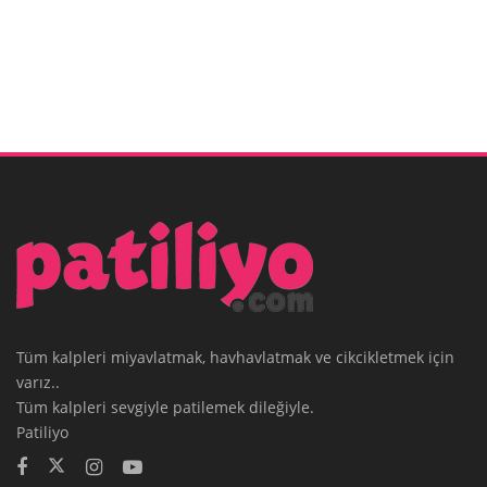
Tüm kalpleri miyavlatmak, havhavlatmak ve cikcikletmek için
varız..
Tüm kalpleri sevgiyle patilemek dileğiyle.
Patiliyo