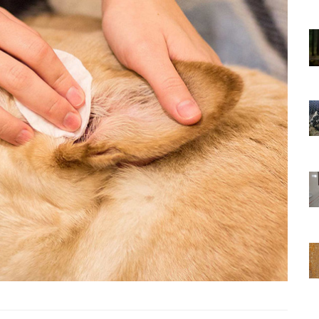
01.01.2025
Sözler ve
Köpeklerle İlgili Ünlü Sözler ve
Atasözleri
03.04.2024
nakları
İzmir’deki Hayvan Barınakları
22.05.2020
rınakları
Ankara’daki Hayvan Barınakları
22.05.2020
öpeklerin
Köpeğim Su İçmiyor, Köpeklerin
Su İçmeme Sebepleri
22.05.2020