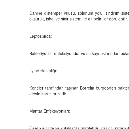
 Ayrılık Anksiyetesi:
Tedavi Yöntemleri”
, Nedenleri ve Etkili
19.10.2025
ları
Canine distemper virüsü, solunum yolu, sindirim sistemi
öksürük, ishal ve sinir sistemine ait belirtiler görülebilir.
25
Köpeklerde Kilo Proble
Sağlıklı Zayıflama Yö
15.10.2025
Leptospiroz:
Bakteriyel bir enfeksiyondur ve su kaynaklarından bulaşab
Lyme Hastalığı:
Keneler tarafından taşınan Borrelia burgdorferi bakteri
ateşle karakterizedir.
Mantar Enfeksiyonları:
Özellikle ciltte ve kulaklarda görülebilir. Kaşıntı, kızarık