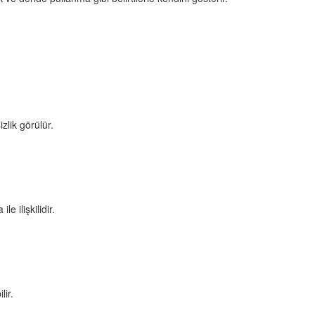
zlik görülür.
e ilişkilidir.
lir.