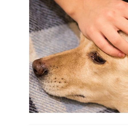
01.01.2025
Köpeklerle İlgili Ünlü 
Atasözleri
03.04.2024
İzmir’deki Hayvan Barı
22.05.2020
Ankara’daki Hayvan Ba
22.05.2020
Köpeğim Su İçmiyor, K
Su İçmeme Sebepleri
22.05.2020