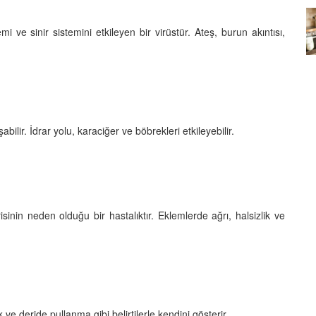
Köpeklerin mi Ağızları Daha
 ve sinir sistemini etkileyen bir virüstür. Ateş, burun akıntısı,
Temiz, İnsanların mı? Bilim Ne
mleri:
Diyor?
ntemleri
05.10.2025
ilir. İdrar yolu, karaciğer ve böbrekleri etkileyebilir.
sinin neden olduğu bir hastalıktır. Eklemlerde ağrı, halsizlik ve
lık ve deride pullanma gibi belirtilerle kendini gösterir.