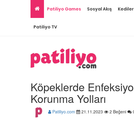
Patiliyo Games
Sosyal Akış
Kediler
Patiliyo TV
Köpeklerde Enfeksiyon
Korunma Yolları
Patiliyo.com
21.11.2023
2 Beğeni
Ev Ortamına ve Yaşa
Standartlarına Uygun
Kolay 14 Evcil Hayvan