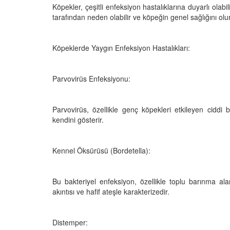
Köpekler, çeşitli enfeksiyon hastalıklarına duyarlı olabili
tarafından neden olabilir ve köpeğin genel sağlığını olum
Köpeklerde Yaygın Enfeksiyon Hastalıkları:
Televizyonda Neler
Köpeklerden İnsanlar
Geçebilen Parazitler:
Rehber ve Korunma Y
25
Parvovirüs Enfeksiyonu:
23.10.2025
Kötü Niyetli İnsanları
Çiftlik Kültürü: “Çoba
Parvovirüs, özellikle genç köpekleri etkileyen ciddi bir
Köpeklerinin Sürülerd
25
kendini gösterir.
Vazgeçilmez Rolü”
22.10.2025
Neden Boş Duvara
şırtıcı Gerçek
Kennel Öksürüsü (Bordetella):
Tarihte Askeri Köpekl
25
Görevleri: Savaş Meyd
Dört Ayaklı Kahramanl
Bu bakteriyel enfeksiyon, özellikle toplu barınma al
Ruh Görür mü?
akıntısı ve hafif ateşle karakterizedir.
19.10.2025
ve Gerçekler
25
Köpek Sağlığı: “Köpek
Distemper:
Kulak İltihabı: Belirtile