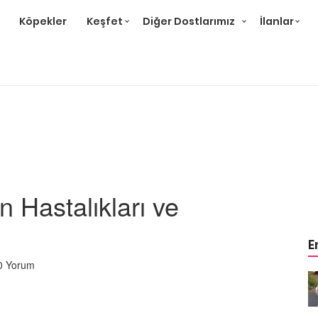
Köpekler
Keşfet
Diğer Dostlarımız
İlanlar
 Hastalıkları ve
E
0 Yorum
m
Ev Ortamına ve Yaşam
 Bakımı
Standartlarına Uygun Bakımı
Kolay 14 Evcil Hayvan