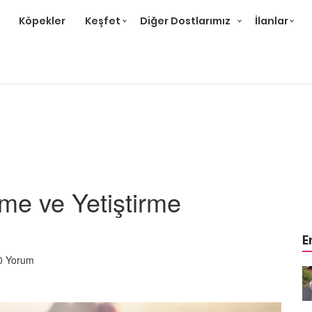
Köpekler
Keşfet
Diğer Dostlarımız
İlanlar
rme ve Yetiştirme
E
0 Yorum
m
Ev Ortamına ve Yaşam
 Bakımı
Standartlarına Uygun Bakımı
Kolay 14 Evcil Hayvan