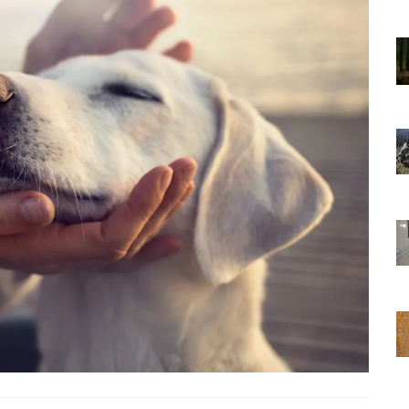
01.01.2025
Sözler ve
Köpeklerle İlgili Ünlü Sözler ve
Atasözleri
03.04.2024
nakları
İzmir’deki Hayvan Barınakları
22.05.2020
rınakları
Ankara’daki Hayvan Barınakları
22.05.2020
öpeklerin
Köpeğim Su İçmiyor, Köpeklerin
Su İçmeme Sebepleri
22.05.2020