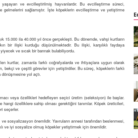
de yaşayan ve evcilleştirilmiş hayvanlardır. Bu evcilleştirme süreci,
e gelmelerini sağlamıştır. İşte köpeklerin evcilleştirme ve yetiştirme
E
a
Köpeklerde Kulak ve Göz
 Kapsamlı
Temizliği: Adım Adım Rehber
şık 15.000 ila 40.000 yıl önce gerçekleşti. Bu dönemde, vahşi kurtların
öntemleri
15.10.2025
ın bir ilişki kurduğu düşünülmektedir. Bu ilişki, karşılıklı faydaya
a yiyecek ve sıcak bir barınak bulabiliyordu.
Köpek Sporları: Agility Nedir?
n
Köpeğinizle Spor Yapmanın
rilen kurtlar, zamanla farklı coğrafyalarda ve ihtiyaçlara uygun olarak
eki
Yolları
, bekçi ve çeşitli görevler için yetiştirdiler. Bu süreç, köpeklerin farklı
ka dönüşmesine yol açtı.
11.10.2025
Ev Yapımı Köpek Mamaları:
er ve
Sağlıklı Tarifler ve Bilmeniz
amacı veya özellikleri hedefleyen seçici üretim (seleksiyon) ile başlar.
anlarının
Gerekenler
ve hangi özelliklere sahip olması gerektiğini tanımlar. Köpek üreticileri,
arı
i seçerler.
11.10.2025
ve sosyalizasyon önemlidir. Yavruların annesi tarafından beslenmesi,
Oyun ve Eğitim: “Köpekler İçin
ıklı ve iyi sosyalize olmuş köpekler yetiştirmek için önemlidir.
lerde
Zeka Geliştirici Oyunlar”
ri ve
09.10.2025