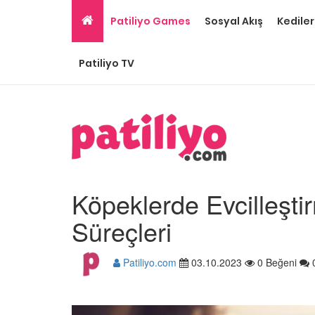
Patiliyo Games
Sosyal Akış
Kediler
Patiliyo TV
Köpeklerde Evcilleşti
Süreçleri
Patiliyo.com
03.10.2023
0 Beğeni
Ev Ortamına ve Yaşa
Standartlarına Uygun
Kolay 14 Evcil Hayvan