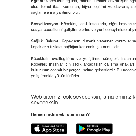
 Ayrılık Anksiyetesi:
Eğitim:
Köpeklerin eğitimi, onların istenilen davranışları ö
Tedavi Yöntemleri”
, Nedenleri ve Etkili
olur. Temel itaat komutları, hijyen eğitimi ve davranış so
19.10.2025
ları
sağlamalarına yardımcı olur.
25
Köpeklerde Kilo Proble
Sosyalizasyon:
Köpekler, farklı insanlarla, diğer hayvanlar
Sağlıklı Zayıflama Yö
sosyal becerilerini geliştirmelerine ve yeni deneyimlere alış
15.10.2025
Sağlık Bakımı:
Köpeklerin düzenli veteriner kontrollerine 
köpeklerin fiziksel sağlığını korumak için önemlidir.
Köpeklerin evcilleştirme ve yetiştirme süreçleri, insanlar
Köpekler, insanlar için sadık arkadaşlar, çalışma ortakları
kültürünün önemli bir parçası haline gelmişlerdir. Bu nedenle
yetiştirmekle yükümlüdürler.
Web sitemizi çok seveceksin, ama eminiz ki
seveceksin.
Hemen indirmek ister misin?