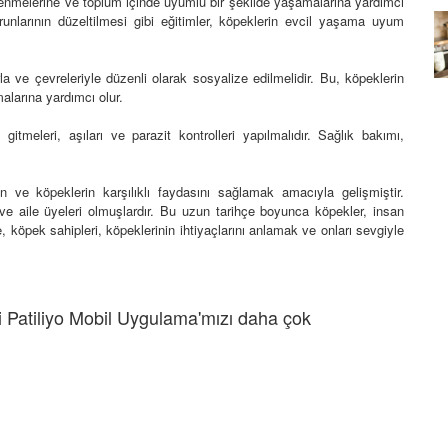
ğrenmelerine ve toplum içinde uyumlu bir şekilde yaşamalarına yardımcı
runlarının düzeltilmesi gibi eğitimler, köpeklerin evcil yaşama uyum
Köpeklerin mi Ağızları Daha
Temiz, İnsanların mı? Bilim Ne
mleri:
Diyor?
la ve çevreleriyle düzenli olarak sosyalize edilmelidir. Bu, köpeklerin
ntemleri
malarına yardımcı olur.
05.10.2025
gitmeleri, aşıları ve parazit kontrolleri yapılmalıdır. Sağlık bakımı,
ın ve köpeklerin karşılıklı faydasını sağlamak amacıyla gelişmiştir.
 ve aile üyeleri olmuşlardır. Bu uzun tarihçe boyunca köpekler, insan
, köpek sahipleri, köpeklerinin ihtiyaçlarını anlamak ve onları sevgiyle
 Patiliyo Mobil Uygulama'mızı daha çok