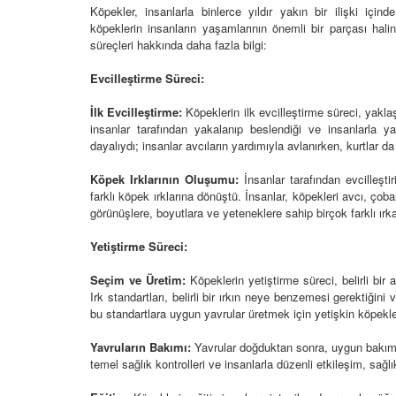
Köpekler, insanlarla binlerce yıldır yakın bir ilişki için
köpeklerin insanların yaşamlarının önemli bir parçası halin
süreçleri hakkında daha fazla bilgi:
Evcilleştirme Süreci:
Televizyonda Neler
Köpeklerden İnsanlar
Geçebilen Parazitler:
İlk Evcilleştirme:
Köpeklerin ilk evcilleştirme süreci, yakla
Rehber ve Korunma Y
25
insanlar tarafından yakalanıp beslendiği ve insanlarla yak
23.10.2025
dayalıydı; insanlar avcıların yardımıyla avlanırken, kurtlar d
Kötü Niyetli İnsanları
Çiftlik Kültürü: “Çoba
Köpek Irklarının Oluşumu:
İnsanlar tarafından evcilleşti
Köpeklerinin Sürülerd
farklı köpek ırklarına dönüştü. İnsanlar, köpekleri avcı, çoban
25
Vazgeçilmez Rolü”
görünüşlere, boyutlara ve yeteneklere sahip birçok farklı ır
22.10.2025
Neden Boş Duvara
Yetiştirme Süreci:
şırtıcı Gerçek
Tarihte Askeri Köpekl
Seçim ve Üretim:
Köpeklerin yetiştirme süreci, belirli bir 
25
Görevleri: Savaş Meyd
Irk standartları, belirli bir ırkın neye benzemesi gerektiğini 
Dört Ayaklı Kahramanl
bu standartlara uygun yavrular üretmek için yetişkin köpekler
Ruh Görür mü?
19.10.2025
ve Gerçekler
Yavruların Bakımı:
Yavrular doğduktan sonra, uygun bakım 
25
temel sağlık kontrolleri ve insanlarla düzenli etkileşim, sağl
Köpek Sağlığı: “Köpek
Kulak İltihabı: Belirtile