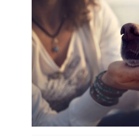
01.01.2025
Köpeklerle İlgili Ünlü 
Atasözleri
03.04.2024
İzmir’deki Hayvan Barı
22.05.2020
Ankara’daki Hayvan Ba
22.05.2020
Köpeğim Su İçmiyor, K
Su İçmeme Sebepleri
22.05.2020