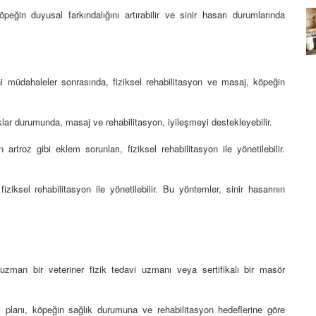
eğin duyusal farkındalığını artırabilir ve sinir hasarı durumlarında
Köpeklerin mi Ağızları Daha
Temiz, İnsanların mı? Bilim Ne
mleri:
Diyor?
ntemleri
05.10.2025
 müdahaleler sonrasında, fiziksel rehabilitasyon ve masaj, köpeğin
lar durumunda, masaj ve rehabilitasyon, iyileşmeyi destekleyebilir.
rtroz gibi eklem sorunları, fiziksel rehabilitasyon ile yönetilebilir.
iziksel rehabilitasyon ile yönetilebilir. Bu yöntemler, sinir hasarının
uzman bir veteriner fizik tedavi uzmanı veya sertifikalı bir masör
vi planı, köpeğin sağlık durumuna ve rehabilitasyon hedeflerine göre