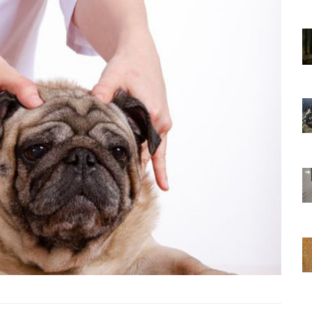
01.01.2025
Sözler ve
Köpeklerle İlgili Ünlü Sözler ve
Atasözleri
03.04.2024
nakları
İzmir’deki Hayvan Barınakları
22.05.2020
rınakları
Ankara’daki Hayvan Barınakları
22.05.2020
öpeklerin
Köpeğim Su İçmiyor, Köpeklerin
Su İçmeme Sebepleri
22.05.2020