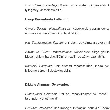
 Ayrılık Anksiyetesi:
Tedavi Yöntemleri”
, Nedenleri ve Etkili
Sinir Sistemi Desteği:
Masaj, sinir sistemini uyararak köp
19.10.2025
ları
iyileşmeyi destekleyebilir.
25
Köpeklerde Kilo Proble
Hangi Durumlarda Kullanılır:
Sağlıklı Zayıflama Yö
Cerrahi Sonrası Rehabilitasyon:
Köpeklerde yapılan cerrahi
15.10.2025
normale dönme sürecini hızlandırabilir.
Kas Yaralanmaları:
Kas zorlanmaları, burkulmalar veya yırtık
Artroz ve Eklem Rahatsızlıkları:
Köpeklerde sıkça görülen a
Masaj, eklem hareketliliğini artırabilir ve ağrıyı azaltabilir.
Nörolojik Sorunlar:
Sinir sistemi rahatsızlıkları, masaj ve f
iyileşme sürecini destekleyebilir.
Dikkate Alınması Gerekenler:
Profesyonel Gözetim:
Fiziksel rehabilitasyon ve masaj, 
tarafından yönetilmelidir.
Bireysel İhtiyaçlar:
Her köpeğin ihtiyaçları farklıdır. Teda