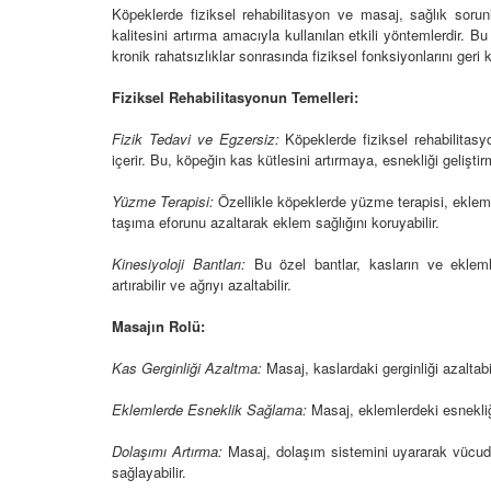
Köpeklerde fiziksel rehabilitasyon ve masaj, sağlık sor
kalitesini artırma amacıyla kullanılan etkili yöntemlerdir.
kronik rahatsızlıklar sonrasında fiziksel fonksiyonlarını geri
Fiziksel Rehabilitasyonun Temelleri:
Televizyonda Neler
Köpeklerden İnsanlar
Geçebilen Parazitler:
Fizik Tedavi ve Egzersiz:
Köpeklerde fiziksel rehabilitasyo
Rehber ve Korunma Y
25
içerir. Bu, köpeğin kas kütlesini artırmaya, esnekliği geliştir
23.10.2025
Kötü Niyetli İnsanları
Yüzme Terapisi:
Özellikle köpeklerde yüzme terapisi, eklem ha
Çiftlik Kültürü: “Çoba
taşıma eforunu azaltarak eklem sağlığını koruyabilir.
Köpeklerinin Sürülerd
25
Vazgeçilmez Rolü”
Kinesiyoloji Bantları:
Bu özel bantlar, kasların ve ekleml
artırabilir ve ağrıyı azaltabilir.
22.10.2025
Neden Boş Duvara
şırtıcı Gerçek
Masajın Rolü:
Tarihte Askeri Köpekl
25
Görevleri: Savaş Meyd
Kas Gerginliği Azaltma:
Masaj, kaslardaki gerginliği azaltabil
Dört Ayaklı Kahramanl
Ruh Görür mü?
Eklemlerde Esneklik Sağlama:
Masaj, eklemlerdeki esnekliği 
19.10.2025
ve Gerçekler
25
Dolaşımı Artırma:
Masaj, dolaşım sistemini uyararak vücudun
Köpek Sağlığı: “Köpek
sağlayabilir.
Kulak İltihabı: Belirtile