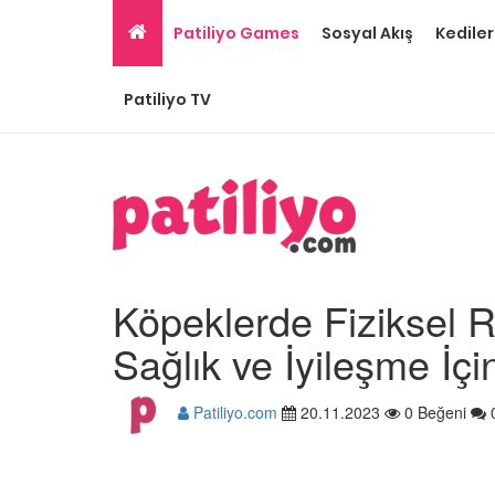
Patiliyo Games
Sosyal Akış
Kediler
Patiliyo TV
Köpeklerde Fiziksel R
Sağlık ve İyileşme İç
Patiliyo.com
20.11.2023
0 Beğeni
Ev Ortamına ve Yaşa
Standartlarına Uygun
Kolay 14 Evcil Hayvan