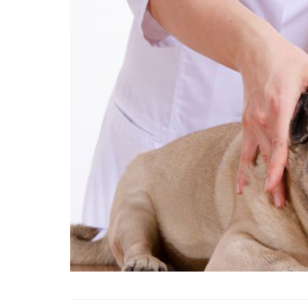
01.01.2025
Köpeklerle İlgili Ünlü 
Atasözleri
03.04.2024
İzmir’deki Hayvan Barı
22.05.2020
Ankara’daki Hayvan Ba
22.05.2020
Köpeğim Su İçmiyor, K
Su İçmeme Sebepleri
22.05.2020