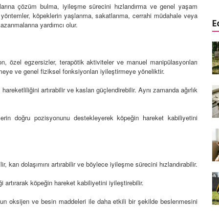
unlarına çözüm bulma, iyileşme sürecini hızlandırma ve genel yaşam
 Bu yöntemler, köpeklerin yaşlanma, sakatlanma, cerrahi müdahale veya
E
 kazanmalarına yardımcı olur.
a
Köpeklerde Kulak ve Göz
 Kapsamlı
Temizliği: Adım Adım Rehber
n, özel egzersizler, terapötik aktiviteler ve manuel manipülasyonları
öntemleri
15.10.2025
meye ve genel fiziksel fonksiyonları iyileştirmeye yöneliktir.
Köpek Sporları: Agility Nedir?
reketliliğini artırabilir ve kasları güçlendirebilir. Aynı zamanda ağırlık
n
Köpeğinizle Spor Yapmanın
eki
Yolları
erin doğru pozisyonunu destekleyerek köpeğin hareket kabiliyetini
11.10.2025
Ev Yapımı Köpek Mamaları:
er ve
Sağlıklı Tarifler ve Bilmeniz
anlarının
Gerekenler
ir, kan dolaşımını artırabilir ve böylece iyileşme sürecini hızlandırabilir.
arı
11.10.2025
artırarak köpeğin hareket kabiliyetini iyileştirebilir.
Oyun ve Eğitim: “Köpekler İçin
 oksijen ve besin maddeleri ile daha etkili bir şekilde beslenmesini
lerde
Zeka Geliştirici Oyunlar”
ri ve
09.10.2025