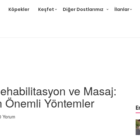
Köpekler
Keşfet
Diğer Dostlarımız
İlanlar
ehabilitasyon ve Masaj:
in Önemli Yöntemler
E
0 Yorum
m
Ev Ortamına ve Yaşam
 Bakımı
Standartlarına Uygun Bakımı
Kolay 14 Evcil Hayvan