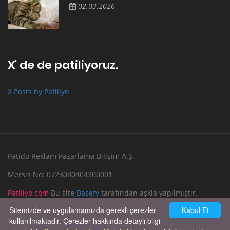
02.03.2026
X' de de patiliyoruz.
X Posts by Patiliyo
Patido Reklam Pazarlama Bilişim A.Ş.
Mersis No: 0723080404300001
Patiliyo.com
Bu site
Basefy
tarafından aşkla yapılmıştır.
Sitemizde ve uygulamamızda gerekli çerezler
Kabul Et
Reklam Verin
Bize Yazın
kullanılmaktadır. Çerezler hakkında detaylı bilgi