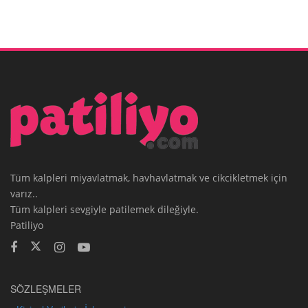
Tüm kalpleri miyavlatmak, havhavlatmak ve cikcikletmek için
varız..
Tüm kalpleri sevgiyle patilemek dileğiyle.
Patiliyo
SÖZLEŞMELER