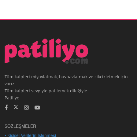
Tüm kalpleri miyavlatmak, havhavlatmak ve cikcikletmek için
varız..
Tüm kalpleri sevgiyle patilemek dileğiyle.
Patiliyo
SÖZLEŞMELER
• Kişisel Verilerin İşlenmesi