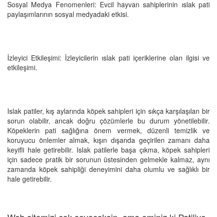
Sosyal Medya Fenomenleri: Evcil hayvan sahiplerinin ıslak pati
paylaşımlarının sosyal medyadaki etkisi.
İzleyici Etkileşimi: İzleyicilerin ıslak pati içeriklerine olan ilgisi ve
etkileşimi.
Islak patiler, kış aylarında köpek sahipleri için sıkça karşılaşılan bir
sorun olabilir, ancak doğru çözümlerle bu durum yönetilebilir.
Köpeklerin pati sağlığına önem vermek, düzenli temizlik ve
koruyucu önlemler almak, kışın dışarıda geçirilen zamanı daha
keyifli hale getirebilir. Islak patilerle başa çıkma, köpek sahipleri
için sadece pratik bir sorunun üstesinden gelmekle kalmaz, aynı
zamanda köpek sahipliği deneyimini daha olumlu ve sağlıklı bir
hale getirebilir.
Web sitemizi çok seveceksin, ama eminiz ki Patiliyo