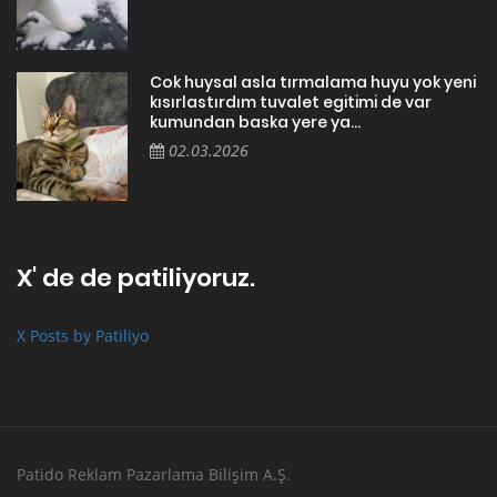
Cok huysal asla tırmalama huyu yok yeni
kısırlastırdım tuvalet egitimi de var
kumundan baska yere ya...
02.03.2026
X' de de patiliyoruz.
X Posts by Patiliyo
Patido Reklam Pazarlama Bilişim A.Ş.