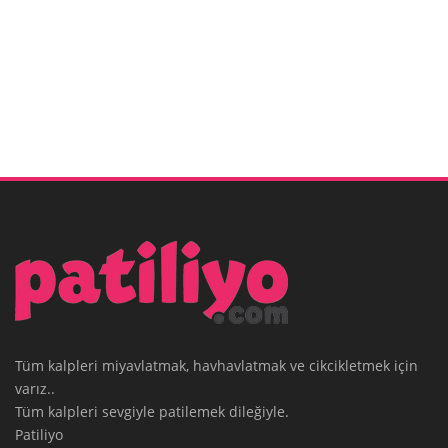
Tüm kalpleri miyavlatmak, havhavlatmak ve cikcikletmek için
varız..
Tüm kalpleri sevgiyle patilemek dileğiyle.
Patiliyo