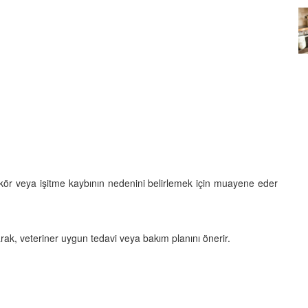
Köpeklerin mi Ağızları Daha
Temiz, İnsanların mı? Bilim Ne
mleri:
Diyor?
ntemleri
05.10.2025
kör veya işitme kaybının nedenini belirlemek için muayene eder
k, veteriner uygun tedavi veya bakım planını önerir.