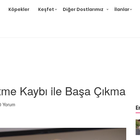
Köpekler
Keşfet
Diğer Dostlarımız
İlanlar
itme Kaybı ile Başa Çıkma
0 Yorum
E
m
Ev Ortamına ve Yaşam
 Bakımı
Standartlarına Uygun Bakımı
Kolay 14 Evcil Hayvan