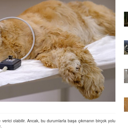
01.01.2025
Sözler ve
Köpeklerle İlgili Ünlü Sözler ve
Atasözleri
03.04.2024
nakları
İzmir’deki Hayvan Barınakları
22.05.2020
rınakları
Ankara’daki Hayvan Barınakları
22.05.2020
öpeklerin
Köpeğim Su İçmiyor, Köpeklerin
Su İçmeme Sebepleri
22.05.2020
e verici olabilir. Ancak, bu durumlarla başa çıkmanın birçok yolu
.