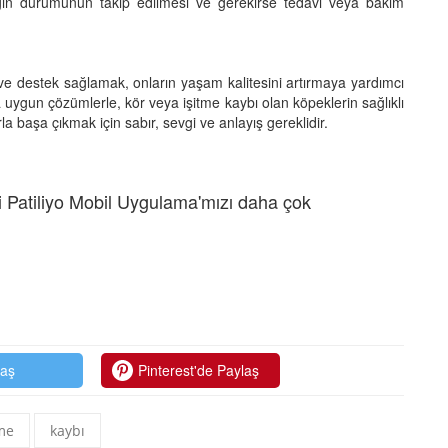
eğin durumunun takip edilmesi ve gerekirse tedavi veya bakım
ve destek sağlamak, onların yaşam kalitesini artırmaya yardımcı
a uygun çözümlerle, kör veya işitme kaybı olan köpeklerin sağlıklı
başa çıkmak için sabır, sevgi ve anlayış gereklidir.
 Patiliyo Mobil Uygulama'mızı daha çok
laş
Pinterest'de Paylaş
tme
kaybı