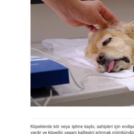
01.01.2025
Köpeklerle İlgili Ünlü 
Atasözleri
03.04.2024
İzmir’deki Hayvan Barı
22.05.2020
Ankara’daki Hayvan Ba
22.05.2020
Köpeğim Su İçmiyor, K
Su İçmeme Sebepleri
22.05.2020
Köpeklerde kör veya işitme kaybı, sahipleri için endiş
vardır ve köpeğin yaşam kalitesini artırmak mümkündür