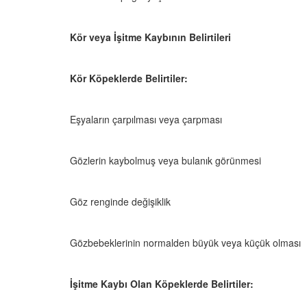
Kör veya İşitme Kaybının Belirtileri
Televizyonda Neler
Köpeklerden İnsanlar
Geçebilen Parazitler:
Kör Köpeklerde Belirtiler:
Rehber ve Korunma Y
25
23.10.2025
Eşyaların çarpılması veya çarpması
Kötü Niyetli İnsanları
Çiftlik Kültürü: “Çoba
Köpeklerinin Sürülerd
25
Gözlerin kaybolmuş veya bulanık görünmesi
Vazgeçilmez Rolü”
22.10.2025
Neden Boş Duvara
şırtıcı Gerçek
Göz renginde değişiklik
Tarihte Askeri Köpekl
25
Görevleri: Savaş Meyd
Dört Ayaklı Kahramanl
Gözbebeklerinin normalden büyük veya küçük olması
Ruh Görür mü?
19.10.2025
ve Gerçekler
25
İşitme Kaybı Olan Köpeklerde Belirtiler:
Köpek Sağlığı: “Köpek
Kulak İltihabı: Belirtile