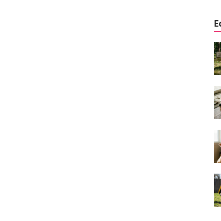
E
a
Köpeklerde Kulak ve Göz
 Kapsamlı
Temizliği: Adım Adım Rehber
öntemleri
15.10.2025
Köpek Sporları: Agility Nedir?
n
Köpeğinizle Spor Yapmanın
eki
Yolları
11.10.2025
Ev Yapımı Köpek Mamaları:
er ve
Sağlıklı Tarifler ve Bilmeniz
anlarının
Gerekenler
arı
11.10.2025
Oyun ve Eğitim: “Köpekler İçin
lerde
Zeka Geliştirici Oyunlar”
ri ve
09.10.2025