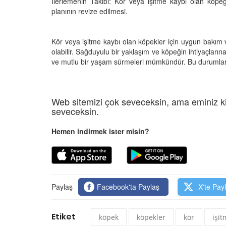
İlerlemenin Takibi: Kör veya işitme kaybı olan köp
planının revize edilmesi.
Kör veya işitme kaybı olan köpekler için uygun bakım 
olabilir. Sağduyulu bir yaklaşım ve köpeğin ihtiyaçların
ve mutlu bir yaşam sürmeleri mümkündür. Bu durumlarla 
Web sitemizi çok seveceksin, ama eminiz ki
seveceksin.
Hemen indirmek ister misin?
Paylaş
Facebook'ta Paylaş
X'te Pay
Etiket
köpek
köpekler
kör
işi