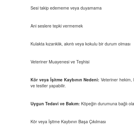
 Ayrılık Anksiyetesi:
Tedavi Yöntemleri”
, Nedenleri ve Etkili
Sesi takip edememe veya duyamama
19.10.2025
ları
25
Köpeklerde Kilo Proble
Ani seslere tepki vermemek
Sağlıklı Zayıflama Yö
15.10.2025
Kulakta kızarıklık, akıntı veya kokulu bir durum olması
Veteriner Muayenesi ve Teşhisi
Kör veya İşitme Kaybının Nedeni:
Veteriner hekim, 
ve testler yapabilir.
Uygun Tedavi ve Bakım:
Köpeğin durumuna bağlı olara
Kör veya İşitme Kaybının Başa Çıkılması