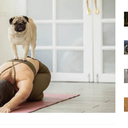
01.01.2025
Sözler ve
Köpeklerle İlgili Ünlü Sözler ve
Atasözleri
03.04.2024
nakları
İzmir’deki Hayvan Barınakları
22.05.2020
rınakları
Ankara’daki Hayvan Barınakları
22.05.2020
öpeklerin
Köpeğim Su İçmiyor, Köpeklerin
Su İçmeme Sebepleri
22.05.2020