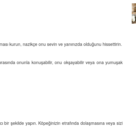
Köpeklerin mi Ağızları Daha
Temiz, İnsanların mı? Bilim Ne
mleri:
Diyor?
ntemleri
05.10.2025
ası kurun, nazikçe onu sevin ve yanınızda olduğunu hissettirin.
sırasında onunla konuşabilir, onu okşayabilir veya ona yumuşak
ı bir şekilde yapın. Köpeğinizin etrafında dolaşmasına veya sizi