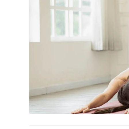
01.01.2025
Köpeklerle İlgili Ünlü 
Atasözleri
03.04.2024
İzmir’deki Hayvan Barı
22.05.2020
Ankara’daki Hayvan Ba
22.05.2020
Köpeğim Su İçmiyor, K
Su İçmeme Sebepleri
22.05.2020