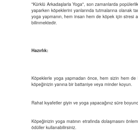
"Kürklü Arkadaşlarla Yoga", son zamanlarda popülerli
yaparken köpeklerini yanlarında tutmalarına olanak ta
yoga yapmanın, hem insan hem de köpek için stresi aza
bilinmektedir.
Televizyonda Neler
Köpeklerden İnsanlar
Geçebilen Parazitler:
Rehber ve Korunma Y
25
23.10.2025
Hazırlık:
Kötü Niyetli İnsanları
Çiftlik Kültürü: “Çoba
Köpeklerinin Sürülerd
25
Vazgeçilmez Rolü”
Köpeklerle yoga yapmadan önce, hem sizin hem de köp
22.10.2025
Neden Boş Duvara
köpeğinizin yanına bir battaniye veya minder koyun.
şırtıcı Gerçek
Tarihte Askeri Köpekl
25
Görevleri: Savaş Meyd
Rahat kıyafetler giyin ve yoga yapacağınız süre boyunc
Dört Ayaklı Kahramanl
Ruh Görür mü?
19.10.2025
ve Gerçekler
Köpeğinizin yoga matının etrafında dolaşmasını önleme
25
ödüller kullanabilirsiniz.
Köpek Sağlığı: “Köpek
Kulak İltihabı: Belirtile