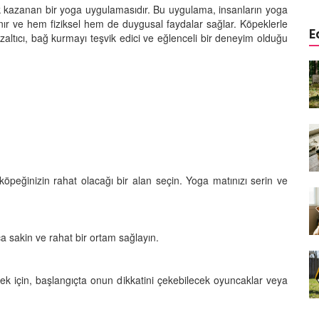
k kazanan bir yoga uygulamasıdır. Bu uygulama, insanların yoga
nır ve hem fiziksel hem de duygusal faydalar sağlar. Köpeklerle
E
ltıcı, bağ kurmayı teşvik edici ve eğlenceli bir deneyim olduğu
a
Köpeklerde Kulak ve Göz
 Kapsamlı
Temizliği: Adım Adım Rehber
öntemleri
15.10.2025
Köpek Sporları: Agility Nedir?
n
Köpeğinizle Spor Yapmanın
eki
Yolları
11.10.2025
eğinizin rahat olacağı bir alan seçin. Yoga matınızı serin ve
Ev Yapımı Köpek Mamaları:
er ve
Sağlıklı Tarifler ve Bilmeniz
anlarının
Gerekenler
a sakin ve rahat bir ortam sağlayın.
arı
11.10.2025
k için, başlangıçta onun dikkatini çekebilecek oyuncaklar veya
Oyun ve Eğitim: “Köpekler İçin
lerde
Zeka Geliştirici Oyunlar”
ri ve
09.10.2025