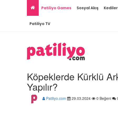
Patiliyo Games
Sosyal Akış
Kediler
Patiliyo TV
Köpeklerde Kürklü Ar
Yapılır?
Patiliyo.com
29.03.2024
0 Beğeni
Ev Ortamına ve Yaşa
Standartlarına Uygun
Kolay 14 Evcil Hayvan