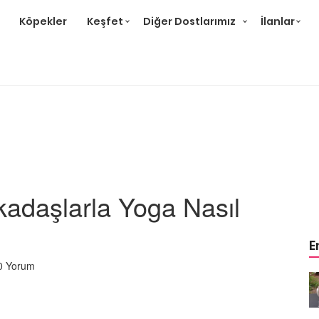
Köpekler
Keşfet
Diğer Dostlarımız
İlanlar
kadaşlarla Yoga Nasıl
E
0 Yorum
m
Ev Ortamına ve Yaşam
 Bakımı
Standartlarına Uygun Bakımı
Kolay 14 Evcil Hayvan