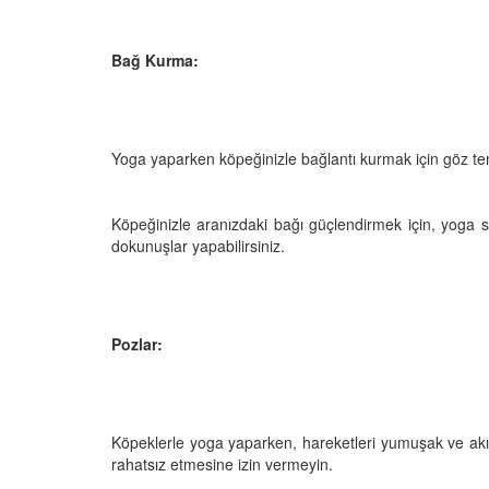
 Ayrılık Anksiyetesi:
Tedavi Yöntemleri”
, Nedenleri ve Etkili
19.10.2025
ları
Bağ Kurma:
25
Köpeklerde Kilo Proble
Sağlıklı Zayıflama Yö
15.10.2025
Yoga yaparken köpeğinizle bağlantı kurmak için göz tem
Köpeğinizle aranızdaki bağı güçlendirmek için, yoga 
dokunuşlar yapabilirsiniz.
Pozlar:
Köpeklerle yoga yaparken, hareketleri yumuşak ve akıc
rahatsız etmesine izin vermeyin.