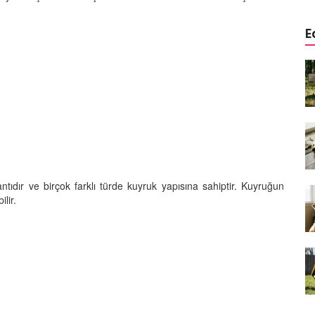
E
a
Köpeklerde Kulak ve Göz
 Kapsamlı
Temizliği: Adım Adım Rehber
öntemleri
15.10.2025
Köpek Sporları: Agility Nedir?
n
Köpeğinizle Spor Yapmanın
eki
Yolları
11.10.2025
tıdır ve birçok farklı türde kuyruk yapısına sahiptir. Kuyruğun
lir.
Ev Yapımı Köpek Mamaları:
er ve
Sağlıklı Tarifler ve Bilmeniz
anlarının
Gerekenler
arı
11.10.2025
Oyun ve Eğitim: “Köpekler İçin
lerde
Zeka Geliştirici Oyunlar”
ri ve
09.10.2025