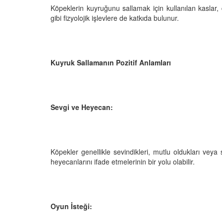
 Ayrılık Anksiyetesi:
Tedavi Yöntemleri”
Köpeklerin kuyruğunu sallamak için kullanılan kaslar
, Nedenleri ve Etkili
19.10.2025
gibi fizyolojik işlevlere de katkıda bulunur.
ları
25
Köpeklerde Kilo Proble
Sağlıklı Zayıflama Yö
15.10.2025
Kuyruk Sallamanın Pozitif Anlamları
Sevgi ve Heyecan:
Köpekler genellikle sevindikleri, mutlu oldukları veya 
heyecanlarını ifade etmelerinin bir yolu olabilir.
Oyun İsteği: