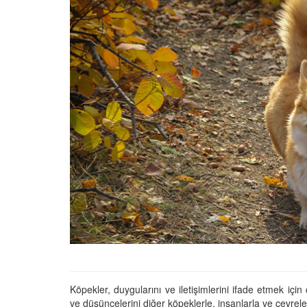
01.01.2025
Köpeklerle İlgili Ünlü 
Atasözleri
03.04.2024
İzmir’deki Hayvan Barı
22.05.2020
Ankara’daki Hayvan Ba
22.05.2020
Köpeğim Su İçmiyor, K
Su İçmeme Sebepleri
22.05.2020
Köpekler, duygularını ve iletişimlerini ifade etmek için 
ve düşüncelerini diğer köpeklerle, insanlarla ve çevreler