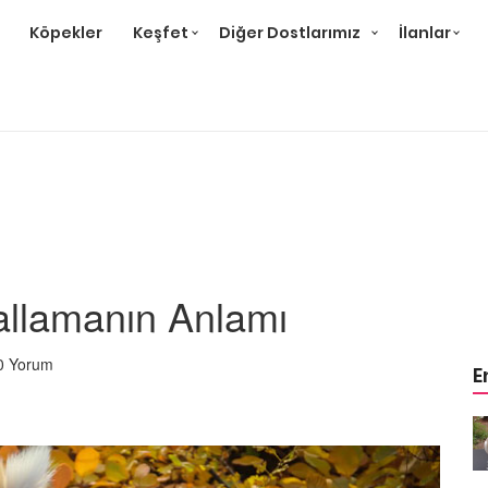
Köpekler
Keşfet
Diğer Dostlarımız
İlanlar
allamanın Anlamı
0 Yorum
E
m
Ev Ortamına ve Yaşam
 Bakımı
Standartlarına Uygun Bakımı
Kolay 14 Evcil Hayvan