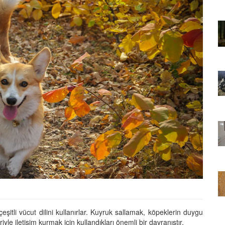
01.01.2025
Sözler ve
Köpeklerle İlgili Ünlü Sözler ve
Atasözleri
03.04.2024
nakları
İzmir’deki Hayvan Barınakları
22.05.2020
rınakları
Ankara’daki Hayvan Barınakları
22.05.2020
öpeklerin
Köpeğim Su İçmiyor, Köpeklerin
Su İçmeme Sebepleri
22.05.2020
çeşitli vücut dilini kullanırlar. Kuyruk sallamak, köpeklerin duygu
iyle iletişim kurmak için kullandıkları önemli bir davranıştır.