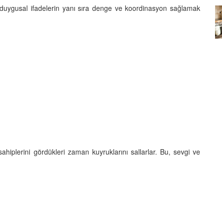
, duygusal ifadelerin yanı sıra denge ve koordinasyon sağlamak
Köpeklerin mi Ağızları Daha
Temiz, İnsanların mı? Bilim Ne
mleri:
Diyor?
ntemleri
05.10.2025
sahiplerini gördükleri zaman kuyruklarını sallarlar. Bu, sevgi ve