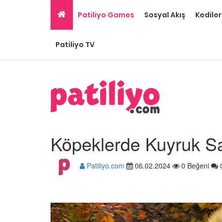
Patiliyo Games
Sosyal Akış
Kediler
Patiliyo TV
Köpeklerde Kuyruk S
Patiliyo.com
06.02.2024
0 Beğeni
Ev Ortamına ve Yaşa
Standartlarına Uygun
Kolay 14 Evcil Hayvan