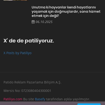
Unutma ki hayvanlar kendi hayatlarını
yaşamak için doğmuşlardır, sana hizmet
etmek için değil!
06.10.2025
X' de de patiliyoruz.
X Posts by Patiliyo
Patido Reklam Pazarlama Bilişim A.Ş.
Mersis No: 0723080404300001
Patiliyo.com
Bu site
Basefy
tarafından aşkla yapılmıştır.