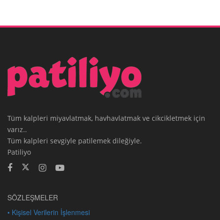
Tüm kalpleri miyavlatmak, havhavlatmak ve cikcikletmek için
varız..
Tüm kalpleri sevgiyle patilemek dileğiyle.
Patiliyo
SÖZLEŞMELER
• Kişisel Verilerin İşlenmesi