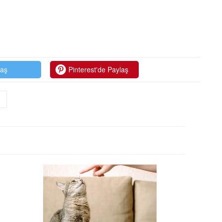
laş
Pinterest'de Paylaş