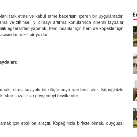
E
olanı fark etme ve kabul etme becerisini içeren bir uygulamadır.
ma ve zihinsel iyi olmayı artırma konularında önemli faydalar
ndalık egzersizleri yapmak, hem insanlar için hem de köpekler için
a
Köpeklerde Kulak ve Göz
çısından etkili bir yoldur.
 Kapsamlı
Temizliği: Adım Adım Rehber
öntemleri
15.10.2025
Köpek Sporları: Agility Nedir?
n
Köpeğinizle Spor Yapmanın
aydaları:
eki
Yolları
11.10.2025
Ev Yapımı Köpek Mamaları:
amak, stres seviyelerini düşürmeye yardımcı olur. Köpeğinizle
er ve
Sağlıklı Tarifler ve Bilmeniz
, stresi azaltır ve gevşemeyi teşvik eder.
anlarının
Gerekenler
arı
11.10.2025
Oyun ve Eğitim: “Köpekler İçin
k için etkili bir araçtır. Köpeğinizle birlikte olmak, duygusal
lerde
Zeka Geliştirici Oyunlar”
ri ve
09.10.2025