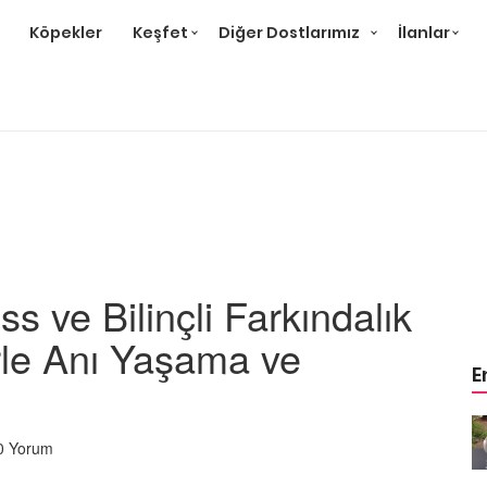
Köpekler
Keşfet
Diğer Dostlarımız
İlanlar
s ve Bilinçli Farkındalık
rle Anı Yaşama ve
E
m
Ev Ortamına ve Yaşam
 Bakımı
Standartlarına Uygun Bakımı
0 Yorum
Kolay 14 Evcil Hayvan