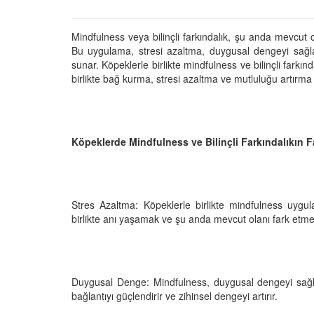
Mindfulness veya bilinçli farkındalık, şu anda mevcut 
Bu uygulama, stresi azaltma, duygusal dengeyi sağla
sunar. Köpeklerle birlikte mindfulness ve bilinçli farkı
Televizyonda Neler
Köpeklerden İnsanlar
birlikte bağ kurma, stresi azaltma ve mutluluğu artırma a
Geçebilen Parazitler:
Rehber ve Korunma Y
25
23.10.2025
Kötü Niyetli İnsanları
Çiftlik Kültürü: “Çoba
Köpeklerde Mindfulness ve Bilinçli Farkındalıkın F
Köpeklerinin Sürülerd
25
Vazgeçilmez Rolü”
22.10.2025
Neden Boş Duvara
şırtıcı Gerçek
Stres Azaltma: Köpeklerle birlikte mindfulness uygul
Tarihte Askeri Köpekl
birlikte anı yaşamak ve şu anda mevcut olanı fark etmek
25
Görevleri: Savaş Meyd
Dört Ayaklı Kahramanl
Ruh Görür mü?
19.10.2025
ve Gerçekler
Duygusal Denge: Mindfulness, duygusal dengeyi sağlama
25
Köpek Sağlığı: “Köpek
bağlantıyı güçlendirir ve zihinsel dengeyi artırır.
Kulak İltihabı: Belirtile