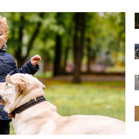
01.01.2025
Sözler ve
Köpeklerle İlgili Ünlü Sözler ve
Atasözleri
03.04.2024
nakları
İzmir’deki Hayvan Barınakları
22.05.2020
rınakları
Ankara’daki Hayvan Barınakları
22.05.2020
öpeklerin
Köpeğim Su İçmiyor, Köpeklerin
Su İçmeme Sebepleri
22.05.2020