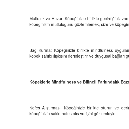
 Ayrılık Anksiyetesi:
Tedavi Yöntemleri”
, Nedenleri ve Etkili
19.10.2025
ları
Mutluluk ve Huzur: Köpeğinizle birlikte geçirdiğiniz zam
25
Köpeklerde Kilo Proble
köpeğinizin mutluluğunu gözlemlemek, size ve köpeğini
Sağlıklı Zayıflama Yö
15.10.2025
Bağ Kurma: Köpeğinizle birlikte mindfulness uygulamak
köpek sahibi ilişkisini derinleştirir ve duygusal bağları g
Köpeklerle Mindfulness ve Bilinçli Farkındalık Egze
Nefes Alıştırması: Köpeğinizle birlikte oturun ve der
köpeğinizin sakin nefes alış verişini gözlemleyin.