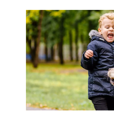
01.01.2025
Köpeklerle İlgili Ünlü 
Atasözleri
03.04.2024
İzmir’deki Hayvan Barı
22.05.2020
Ankara’daki Hayvan Ba
22.05.2020
Köpeğim Su İçmiyor, K
Su İçmeme Sebepleri
22.05.2020