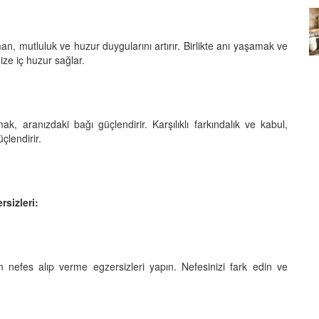
Köpeklerin mi Ağızları Daha
Temiz, İnsanların mı? Bilim Ne
an, mutluluk ve huzur duygularını artırır. Birlikte anı yaşamak ve
mleri:
Diyor?
ze iç huzur sağlar.
ntemleri
05.10.2025
, aranızdaki bağı güçlendirir. Karşılıklı farkındalık ve kabul,
üçlendirir.
rsizleri:
in nefes alıp verme egzersizleri yapın. Nefesinizi fark edin ve