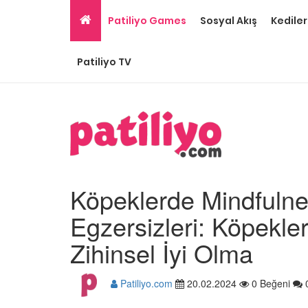
Patiliyo Games
Sosyal Akış
Kediler
Patiliyo TV
Köpeklerde Mindfulnes
Egzersizleri: Köpekle
Zihinsel İyi Olma
Ev Ortamına ve Yaşa
Standartlarına Uygun
Patiliyo.com
20.02.2024
0 Beğeni
Kolay 14 Evcil Hayvan