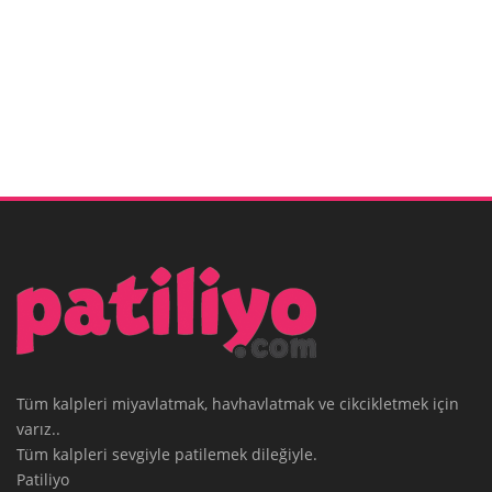
Tüm kalpleri miyavlatmak, havhavlatmak ve cikcikletmek için
varız..
Tüm kalpleri sevgiyle patilemek dileğiyle.
Patiliyo