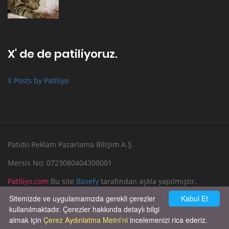
X' de de patiliyoruz.
X Posts by Patiliyo
Patido Reklam Pazarlama Bilişim A.Ş.
Mersis No: 0723080404300001
Patiliyo.com
Bu site
Basefy
tarafından aşkla yapılmıştır.
Sitemizde ve uygulamamızda gerekli çerezler
Kabul Et
Reklam Verin
Bize Yazın
kullanılmaktadır. Çerezler hakkında detaylı bilgi
almak için
Çerez Aydınlatma Metni’ni
incelemenizi rica ederiz.