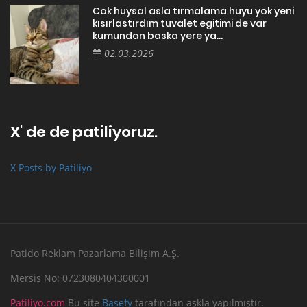
Cok huysal asla tırmalama huyu yok yeni
kısırlastırdım tuvalet egitimi de var
kumundan baska yere ya...
02.03.2026
X' de de patiliyoruz.
X Posts by Patiliyo
Patido Reklam Pazarlama Bilişim A.Ş.
Mersis No: 0723080404300001
Patiliyo.com
Bu site
Basefy
tarafından aşkla yapılmıştır.