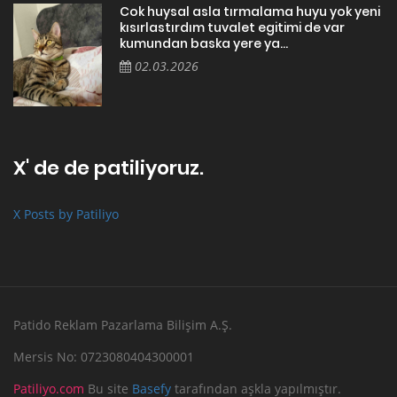
Cok huysal asla tırmalama huyu yok yeni
kısırlastırdım tuvalet egitimi de var
kumundan baska yere ya...
02.03.2026
X' de de patiliyoruz.
X Posts by Patiliyo
Patido Reklam Pazarlama Bilişim A.Ş.
Mersis No: 0723080404300001
Patiliyo.com
Bu site
Basefy
tarafından aşkla yapılmıştır.