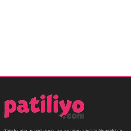
Tüm kalpleri miyavlatmak, havhavlatmak ve cikcikletmek için