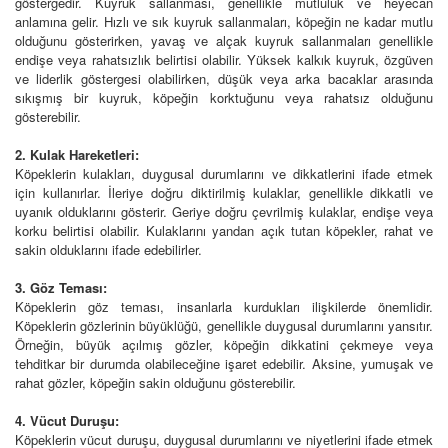
göstergedir. Kuyruk sallanması, genellikle mutluluk ve heyecan
anlamına gelir. Hızlı ve sık kuyruk sallanmaları, köpeğin ne kadar mutlu
olduğunu gösterirken, yavaş ve alçak kuyruk sallanmaları genellikle
endişe veya rahatsızlık belirtisi olabilir. Yüksek kalkık kuyruk, özgüven
ve liderlik göstergesi olabilirken, düşük veya arka bacaklar arasında
sıkışmış bir kuyruk, köpeğin korktuğunu veya rahatsız olduğunu
gösterebilir.
2. Kulak Hareketleri:
Köpeklerin kulakları, duygusal durumlarını ve dikkatlerini ifade etmek
için kullanırlar. İleriye doğru diktirilmiş kulaklar, genellikle dikkatli ve
uyanık olduklarını gösterir. Geriye doğru çevrilmiş kulaklar, endişe veya
korku belirtisi olabilir. Kulaklarını yandan açık tutan köpekler, rahat ve
sakin olduklarını ifade edebilirler.
3. Göz Teması:
Köpeklerin göz teması, insanlarla kurdukları ilişkilerde önemlidir.
Köpeklerin gözlerinin büyüklüğü, genellikle duygusal durumlarını yansıtır.
Örneğin, büyük açılmış gözler, köpeğin dikkatini çekmeye veya
tehditkar bir durumda olabileceğine işaret edebilir. Aksine, yumuşak ve
rahat gözler, köpeğin sakin olduğunu gösterebilir.
4. Vücut Duruşu:
Köpeklerin vücut duruşu, duygusal durumlarını ve niyetlerini ifade etmek