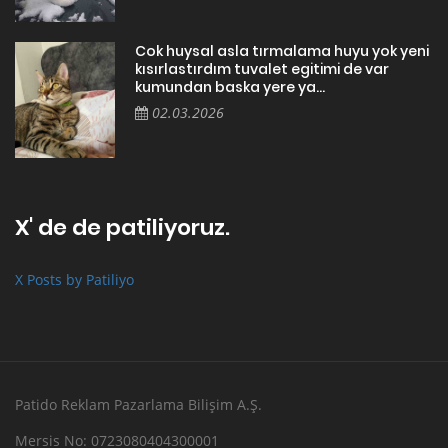
Cok huysal asla tırmalama huyu yok yeni
kısırlastırdım tuvalet egitimi de var
kumundan baska yere ya...
02.03.2026
X' de de patiliyoruz.
X Posts by Patiliyo
Patido Reklam Pazarlama Bilişim A.Ş.
Mersis No: 0723080404300001