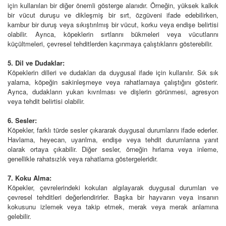
için kullanılan bir diğer önemli gösterge alanıdır. Örneğin, yüksek kalkık
bir vücut duruşu ve dikleşmiş bir sırt, özgüveni ifade edebilirken,
kambur bir duruş veya sıkıştırılmış bir vücut, korku veya endişe belirtisi
olabilir. Ayrıca, köpeklerin sırtlarını bükmeleri veya vücutlarını
küçültmeleri, çevresel tehditlerden kaçınmaya çalıştıklarını gösterebilir.
5. Dil ve Dudaklar:
Köpeklerin dilleri ve dudakları da duygusal ifade için kullanılır. Sık sık
yalama, köpeğin sakinleşmeye veya rahatlamaya çalıştığını gösterir.
Ayrıca, dudakların yukarı kıvrılması ve dişlerin görünmesi, agresyon
veya tehdit belirtisi olabilir.
6. Sesler:
Köpekler, farklı türde sesler çıkararak duygusal durumlarını ifade ederler.
Havlama, heyecan, uyarılma, endişe veya tehdit durumlarına yanıt
olarak ortaya çıkabilir. Diğer sesler, örneğin hırlama veya inleme,
genellikle rahatsızlık veya rahatlama göstergeleridir.
7. Koku Alma:
Köpekler, çevrelerindeki kokuları algılayarak duygusal durumları ve
çevresel tehditleri değerlendirirler. Başka bir hayvanın veya insanın
kokusunu izlemek veya takip etmek, merak veya merak anlamına
gelebilir.