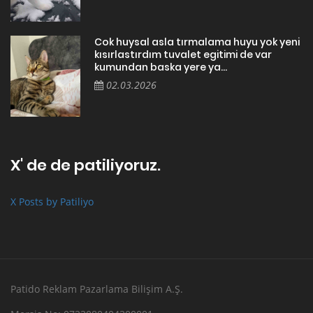
Cok huysal asla tırmalama huyu yok yeni
kısırlastırdım tuvalet egitimi de var
kumundan baska yere ya...
02.03.2026
X' de de patiliyoruz.
X Posts by Patiliyo
Patido Reklam Pazarlama Bilişim A.Ş.