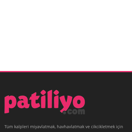
Tüm kalpleri miyavlatmak, havhavlatmak ve cikcikletmek için