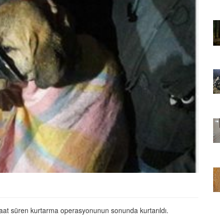
01.01.2025
Sözler ve
Köpeklerle İlgili Ünlü Sözler ve
Atasözleri
03.04.2024
nakları
İzmir’deki Hayvan Barınakları
22.05.2020
rınakları
Ankara’daki Hayvan Barınakları
22.05.2020
öpeklerin
Köpeğim Su İçmiyor, Köpeklerin
Su İçmeme Sebepleri
22.05.2020
aat süren kurtarma operasyonunun sonunda kurtarıldı.