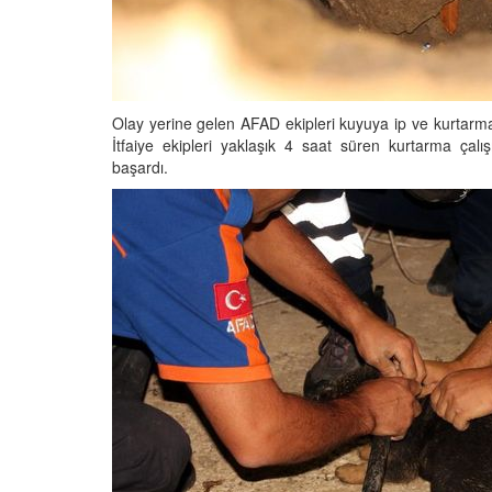
 Ayrılık Anksiyetesi:
Tedavi Yöntemleri”
, Nedenleri ve Etkili
19.10.2025
ları
25
Köpeklerde Kilo Proble
Sağlıklı Zayıflama Yö
Olay yerine gelen AFAD ekipleri kuyuya ip ve kurtarma
15.10.2025
İtfaiye ekipleri yaklaşık 4 saat süren kurtarma ça
başardı.