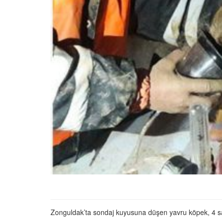
01.01.2025
Köpeklerle İlgili Ünlü 
Atasözleri
03.04.2024
İzmir’deki Hayvan Barı
22.05.2020
Ankara’daki Hayvan Ba
22.05.2020
Köpeğim Su İçmiyor, K
Su İçmeme Sebepleri
22.05.2020
Zonguldak’ta sondaj kuyusuna düşen yavru köpek, 4 s