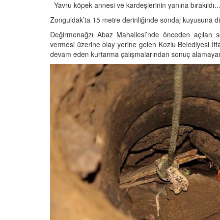
Yavru köpek annesi ve kardeşlerinin yanına bırakıldı
Zonguldak’ta 15 metre derinliğinde sondaj kuyusuna dü
Değirmenağzı Abaz Mahallesi’nde önceden açılan s
vermesi üzerine olay yerine gelen Kozlu Belediyesi İtf
Televizyonda Neler
Köpeklerden İnsanlar
devam eden kurtarma çalışmalarından sonuç alamayan 
Geçebilen Parazitler:
Rehber ve Korunma Y
25
23.10.2025
Kötü Niyetli İnsanları
Çiftlik Kültürü: “Çoba
Köpeklerinin Sürülerd
25
Vazgeçilmez Rolü”
22.10.2025
Neden Boş Duvara
şırtıcı Gerçek
Tarihte Askeri Köpekl
25
Görevleri: Savaş Meyd
Dört Ayaklı Kahramanl
Ruh Görür mü?
19.10.2025
ve Gerçekler
25
Köpek Sağlığı: “Köpek
Kulak İltihabı: Belirtile