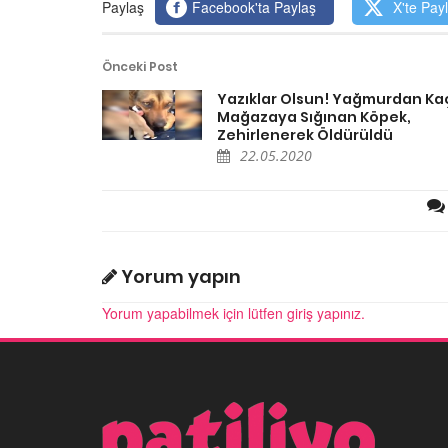
Paylaş
Facebook'ta Paylaş
X'te Pay
Önceki Post
Yazıklar Olsun! Yağmurdan Ka
Mağazaya Sığınan Köpek,
Zehirlenerek Öldürüldü
22.05.2020
Yorum yapın
Yorum yapabilmek için lütfen giriş yapınız.