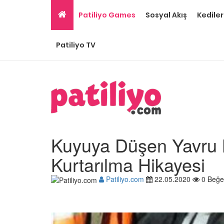
Patiliyo Games
Sosyal Akış
Kediler
Patiliyo TV
Kuyuya Düşen Yavru 
Kurtarılma Hikayesi
Patiliyo.com
22.05.2020
0 Beğe
Ev Ortamına ve Yaşa
Standartlarına Uygun
Kolay 14 Evcil Hayvan