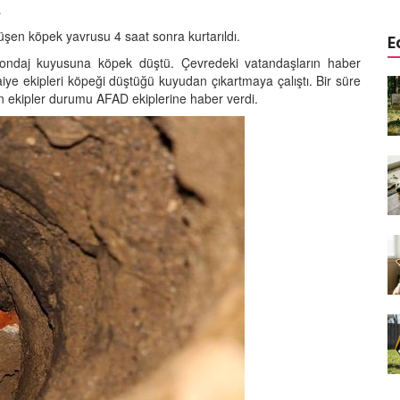
…
şen köpek yavrusu 4 saat sonra kurtarıldı.
E
ondaj kuyusuna köpek düştü. Çevredeki vatandaşların haber
aiye ekipleri köpeği düştüğü kuyudan çıkartmaya çalıştı. Bir süre
a
Köpeklerde Kulak ve Göz
ekipler durumu AFAD ekiplerine haber verdi.
 Kapsamlı
Temizliği: Adım Adım Rehber
öntemleri
15.10.2025
Köpek Sporları: Agility Nedir?
n
Köpeğinizle Spor Yapmanın
eki
Yolları
11.10.2025
Ev Yapımı Köpek Mamaları:
er ve
Sağlıklı Tarifler ve Bilmeniz
anlarının
Gerekenler
arı
11.10.2025
Oyun ve Eğitim: “Köpekler İçin
lerde
Zeka Geliştirici Oyunlar”
ri ve
09.10.2025