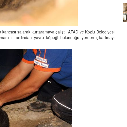
Köpeklerin mi Ağızları Daha
Temiz, İnsanların mı? Bilim Ne
mleri:
Diyor?
ntemleri
05.10.2025
 kancası salarak kurtaramaya çalıştı. AFAD ve Kozlu Belediyesi
lışmasının ardından yavru köpeği bulunduğu yerden çıkartmayı