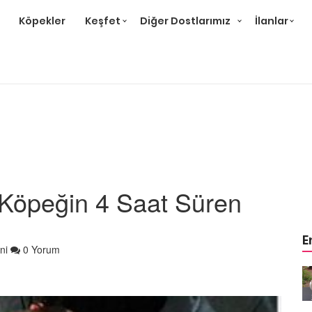
Köpekler
Keşfet
Diğer Dostlarımız
İlanlar
Köpeğin 4 Saat Süren
E
ni
0 Yorum
m
Ev Ortamına ve Yaşam
 Bakımı
Standartlarına Uygun Bakımı
Kolay 14 Evcil Hayvan