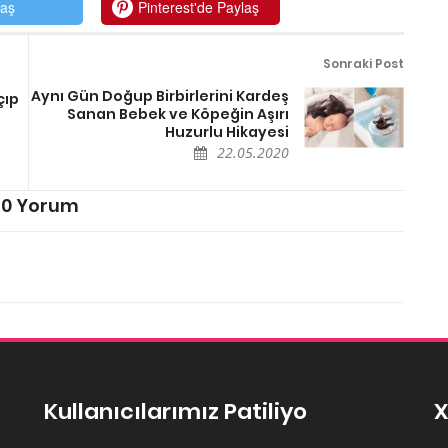
laş
Pinterest'de Paylaş
Sonraki Post
Aynı Gün Doğup Birbirlerini Kardeş
çıp
Sanan Bebek ve Köpeğin Aşırı
Huzurlu Hikayesi
22.05.2020
0 Yorum
Kullanıcılarımız Patiliyo
X