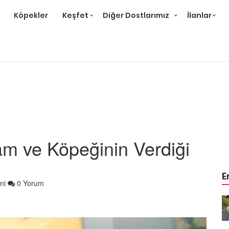
Köpekler
Keşfet
Diğer Dostlarımız
İlanlar
am ve Köpeğinin Verdiği
E
ni
0 Yorum
m
Ev Ortamına ve Yaşam
 Bakımı
Standartlarına Uygun Bakımı
Kolay 14 Evcil Hayvan