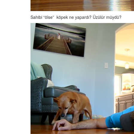
Sahibi “ölse” köpek ne yapardı? Üzülür müydü?