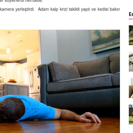
ler söylerlerdi herhalde.
amera yerleştirdi. Adam kalp krizi taklidi yaptı ve kedisi bakın
E
a
Köpeklerde Kulak ve Göz
 Kapsamlı
Temizliği: Adım Adım Rehber
öntemleri
15.10.2025
Köpek Sporları: Agility Nedir?
n
Köpeğinizle Spor Yapmanın
eki
Yolları
11.10.2025
Ev Yapımı Köpek Mamaları:
er ve
Sağlıklı Tarifler ve Bilmeniz
anlarının
Gerekenler
arı
11.10.2025
Oyun ve Eğitim: “Köpekler İçin
lerde
Zeka Geliştirici Oyunlar”
ri ve
09.10.2025