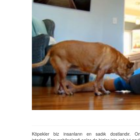
01.01.2025
Köpeklerle İlgili Ünlü 
Atasözleri
03.04.2024
İzmir’deki Hayvan Barı
22.05.2020
Ankara’daki Hayvan Ba
22.05.2020
Köpeğim Su İçmiyor, K
Su İçmeme Sebepleri
22.05.2020
Köpekler biz insanların en sadık dostlarıdır. O