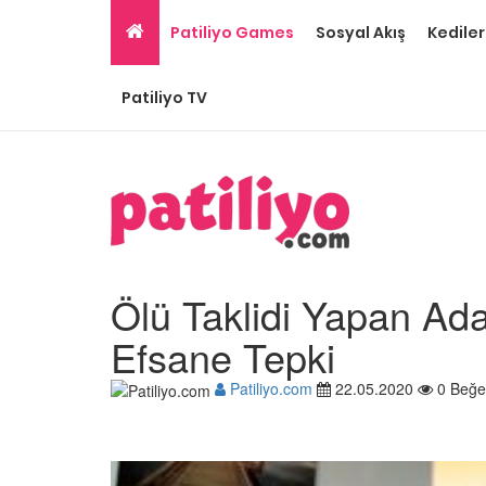
Patiliyo Games
Sosyal Akış
Kediler
Patiliyo TV
Ölü Taklidi Yapan Ad
Efsane Tepki
Patiliyo.com
22.05.2020
0 Beğe
Ev Ortamına ve Yaşa
Standartlarına Uygun
Kolay 14 Evcil Hayvan