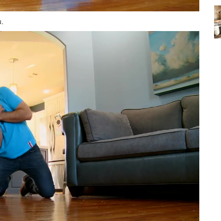
Köpeklerin mi Ağızları Daha
u.
Temiz, İnsanların mı? Bilim Ne
mleri:
Diyor?
ntemleri
05.10.2025