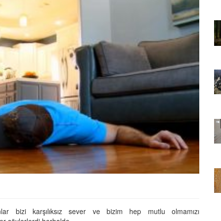
01.01.2025
Sözler ve
Köpeklerle İlgili Ünlü Sözler ve
Atasözleri
03.04.2024
nakları
İzmir’deki Hayvan Barınakları
22.05.2020
rınakları
Ankara’daki Hayvan Barınakları
22.05.2020
öpeklerin
Köpeğim Su İçmiyor, Köpeklerin
Su İçmeme Sebepleri
22.05.2020
nlar bizi karşılıksız sever ve bizim hep mutlu olmamızı