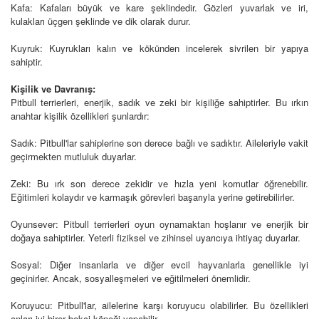
Kafa: Kafaları büyük ve kare şeklindedir. Gözleri yuvarlak ve iri,
kulakları üçgen şeklinde ve dik olarak durur.
Kuyruk: Kuyrukları kalın ve kökünden incelerek sivrilen bir yapıya
sahiptir.
Kişilik ve Davranış:
Pitbull terrierleri, enerjik, sadık ve zeki bir kişiliğe sahiptirler. Bu ırkın
anahtar kişilik özellikleri şunlardır:
Sadık: Pitbull'lar sahiplerine son derece bağlı ve sadıktır. Aileleriyle vakit
geçirmekten mutluluk duyarlar.
Zeki: Bu ırk son derece zekidir ve hızla yeni komutlar öğrenebilir.
Eğitimleri kolaydır ve karmaşık görevleri başarıyla yerine getirebilirler.
Oyunsever: Pitbull terrierleri oyun oynamaktan hoşlanır ve enerjik bir
doğaya sahiptirler. Yeterli fiziksel ve zihinsel uyarıcıya ihtiyaç duyarlar.
Sosyal: Diğer insanlarla ve diğer evcil hayvanlarla genellikle iyi
geçinirler. Ancak, sosyalleşmeleri ve eğitilmeleri önemlidir.
Koruyucu: Pitbull'lar, ailelerine karşı koruyucu olabilirler. Bu özellikleri
onları iyi birer bekçi köpeği yapabilir.