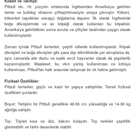
Köken ve Tarihçe:
Pitbull ırkı, 19. yüzyılın ortalarında İngiltere'den Amerika'ya getirilen
terrier ve bulldog ırklarının çiftleştirilmesiyle ortaya çıkmıştır. Kökeni,
kökenleri taşıdıkları savaşçı doğalarına dayanır. İlk olarak İngiltere'de
boğa dövüşlerinde ve av köpeği olarak kullanılan bu köpekler,
Amerika'ya getirildikten sonra avcılar ve çiftçiler tarafından yaygın olarak
kullanılmışlardır.
Zaman içinde Pitbull terrierleri, çeşitli rollerde kullanılmışlardır. Köpek
dövüşleri ve boğa dövüşleri gibi yasa dışı etkinliklerde yer almışlarsa da,
aynı zamanda aile dostu ve sadık evcil hayvanlar olarak da popülerlik
kazanmışlardır. Maalesef, bu ırkın yanlış kullanılması ve kötüye
kullanılması, Pitbull'ları halk arasında tartışmalı bir ırk haline getirmiştir.
Fiziksel Özellikler:
Pitbull terrierleri, güçlü ve kaslı bir yapıya sahiptirler. Temel fiziksel
özellikleri şunlardır:
Boyut: Yetişkin bir Pitbull genellikle 46-56 cm yüksekliğe ve 14-36 kg
ağırlığa sahiptir.
Tüy: Tüyleri kısa ve düz, bakımı kolaydır. Tüy renkleri çeşitlilik
gösterebilir ve farklı desenlerde olabilir.