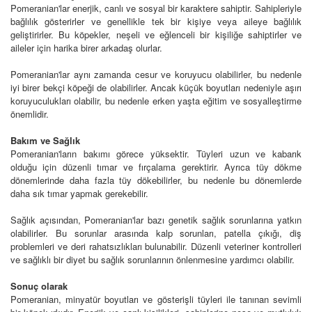
Pomeranian'lar enerjik, canlı ve sosyal bir karaktere sahiptir. Sahipleriyle
bağlılık gösterirler ve genellikle tek bir kişiye veya aileye bağlılık
geliştirirler. Bu köpekler, neşeli ve eğlenceli bir kişiliğe sahiptirler ve
aileler için harika birer arkadaş olurlar.
Pomeranian'lar aynı zamanda cesur ve koruyucu olabilirler, bu nedenle
iyi birer bekçi köpeği de olabilirler. Ancak küçük boyutları nedeniyle aşırı
koruyuculukları olabilir, bu nedenle erken yaşta eğitim ve sosyalleştirme
önemlidir.
Bakım ve Sağlık
Pomeranian'ların bakımı görece yüksektir. Tüyleri uzun ve kabarık
olduğu için düzenli tımar ve fırçalama gerektirir. Ayrıca tüy dökme
dönemlerinde daha fazla tüy dökebilirler, bu nedenle bu dönemlerde
daha sık tımar yapmak gerekebilir.
Sağlık açısından, Pomeranian'lar bazı genetik sağlık sorunlarına yatkın
olabilirler. Bu sorunlar arasında kalp sorunları, patella çıkığı, diş
problemleri ve deri rahatsızlıkları bulunabilir. Düzenli veteriner kontrolleri
ve sağlıklı bir diyet bu sağlık sorunlarının önlenmesine yardımcı olabilir.
Sonuç olarak
Pomeranian, minyatür boyutları ve gösterişli tüyleri ile tanınan sevimli