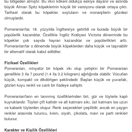
bu bölgeden almıştır. Bu ırkın kökeni oldukça eskiye dayanır ve aslında
büyük Alman Spitz köpeklerinin küçük bir versiyonu olarak ortaya çıktı.
Tarihsel olarak bu köpekler, soyluların ve monarşilerin gözdesi
olmuşlardır.
Pomeranian'lar, 18. yüzyılda İngiltere'ye getirildi ve burada büyük bir
popülerlik kazandılar. Özellikle İngiliz Kraliçesi Victoria döneminde bu
köpekler çok sayıda hayran kazandılar ve popülerlikleri arttı.
Pomeranian'lar o dönemde büyük köpeklerden daha küçük ve taşınabilir
bir alternatif olarak kabul edildiler.
Fiziksel Özellikleri
Pomeranian, minyatür bir köpek ırkı olup yetişkin bir Pomeranian
genellikle 3 ila 7 pound (1.4 ila 3.2 kilogram) ağırlığında olabilir. Vücutları
küçük, kompakt ve dikdörtgen şeklindedir. Başları küçük ve yuvarlak,
gözleri koyu renkli ve canlı bir ifadeye sahiptir.
Pomeranian'ların en tanınmış özelliklerinden biri, gür ve tüylerle kaplı
kuyruklarıdır. Tüyleri çift katlıdır ve alt katmanı sıkı, üst katmanı ise uzun
ve kabarık tüylerden oluşur. Renk seçenekleri çeşitlidir, ancak en yaygın
renkler arasında turuncu, krem, siyah, çikolata, mavi ve parti renkleri
bulunur.
Karakter ve Kişilik Özellikleri