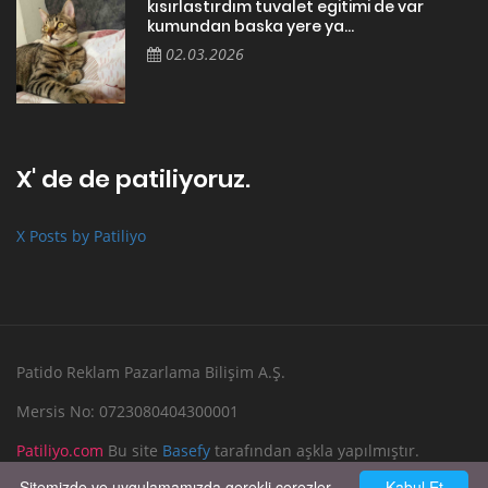
kısırlastırdım tuvalet egitimi de var
kumundan baska yere ya...
02.03.2026
X' de de patiliyoruz.
X Posts by Patiliyo
Patido Reklam Pazarlama Bilişim A.Ş.
Mersis No: 0723080404300001
Patiliyo.com
Bu site
Basefy
tarafından aşkla yapılmıştır.
Sitemizde ve uygulamamızda gerekli çerezler
Kabul Et