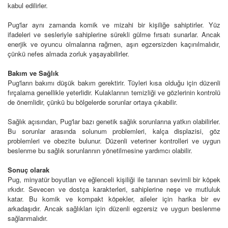
kabul edilirler.
Pug'lar aynı zamanda komik ve mizahi bir kişiliğe sahiptirler. Yüz
ifadeleri ve sesleriyle sahiplerine sürekli gülme fırsatı sunarlar. Ancak
enerjik ve oyuncu olmalarına rağmen, aşırı egzersizden kaçınılmalıdır,
çünkü nefes almada zorluk yaşayabilirler.
Bakım ve Sağlık
Pug'ların bakımı düşük bakım gerektirir. Tüyleri kısa olduğu için düzenli
fırçalama genellikle yeterlidir. Kulaklarının temizliği ve gözlerinin kontrolü
de önemlidir, çünkü bu bölgelerde sorunlar ortaya çıkabilir.
Sağlık açısından, Pug'lar bazı genetik sağlık sorunlarına yatkın olabilirler.
Bu sorunlar arasında solunum problemleri, kalça displazisi, göz
problemleri ve obezite bulunur. Düzenli veteriner kontrolleri ve uygun
beslenme bu sağlık sorunlarının yönetilmesine yardımcı olabilir.
Sonuç olarak
Pug, minyatür boyutları ve eğlenceli kişiliği ile tanınan sevimli bir köpek
ırkıdır. Sevecen ve dostça karakterleri, sahiplerine neşe ve mutluluk
katar. Bu komik ve kompakt köpekler, aileler için harika bir ev
arkadaşıdır. Ancak sağlıkları için düzenli egzersiz ve uygun beslenme
sağlanmalıdır.