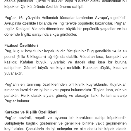
özenle yetiştirildi. Çin'de "Luo-Chi" veya "Lo-sze" olarak adlandırılan bu
köpekler, Çin kültüründe özel bir öneme sahipti.
Pug'lar, 16. yüzyılda Hollandalı tüccarlar tarafından Avrupa'ya getirildi.
Avrupa'da özellikle Hollanda ve İngiltere'de popülerlik kazandılar. Pug'lar,
İngiliz Kraliçesi Victoria döneminde büyük bir popülerlik yaşadılar ve bu
dönemde İngiliz sarayında sıkça görüldüler.
Fiziksel Özellikleri
Pug, küçük boyutlu bir köpek ırkıdır. Yetişkin bir Pug genellikle 14 ila 18
pound (6 ila 8 kilogram) ağırlığında olabilir. Vücutları kısa, kompakt ve
kaslıdır. Kafaları büyük, yuvarlak ve ifadeli olup kısa bir buruna
sahiptirler. Gözleri büyük ve koyu renklidir. Kulakları düşük, kısa ve
yuvarlaktır.
Pug'ların en tanınmış özelliklerinden biri kıvrık kuyruklarıdır. Kuyrukları
sırtlarına kıvrılıdır ve iyi bir kıvrık yapısı bulunmalıdır. Tüyleri kısa, düz ve
parlaktır. Renk olarak siyah, gümüş ve alacağın farklı tonlarına sahip
Pug'lar bulunur.
Karakter ve Kişilik Özellikleri
Pug'lar sevimli, neşeli ve oyuncu bir karaktere sahip köpeklerdir.
Sahipleriyle bağlılık gösterirler ve genellikle birlikte vakit geçirmekten
keyif alırlar. Çocuklarla da iyi anlaşırlar ve aile dostu bir köpek olarak