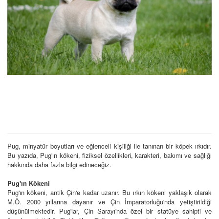
Pug, minyatür boyutları ve eğlenceli kişiliği ile tanınan bir köpek ırkıdır.
Bu yazıda, Pug'ın kökeni, fiziksel özellikleri, karakteri, bakımı ve sağlığı
hakkında daha fazla bilgi edineceğiz.
Pug'ın Kökeni
Pug'ın kökeni, antik Çin'e kadar uzanır. Bu ırkın kökeni yaklaşık olarak
M.Ö. 2000 yıllarına dayanır ve Çin İmparatorluğu'nda yetiştirildiği
düşünülmektedir. Pug'lar, Çin Sarayı'nda özel bir statüye sahipti ve