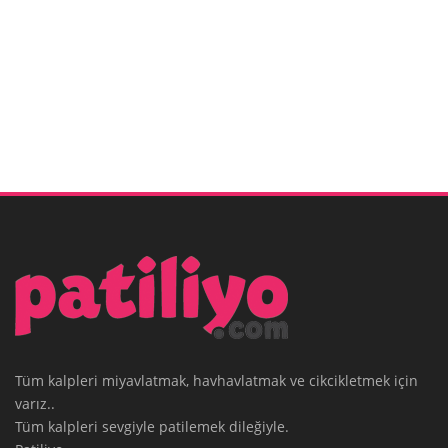
Tüm kalpleri miyavlatmak, havhavlatmak ve cikcikletmek için
varız..
Tüm kalpleri sevgiyle patilemek dileğiyle.