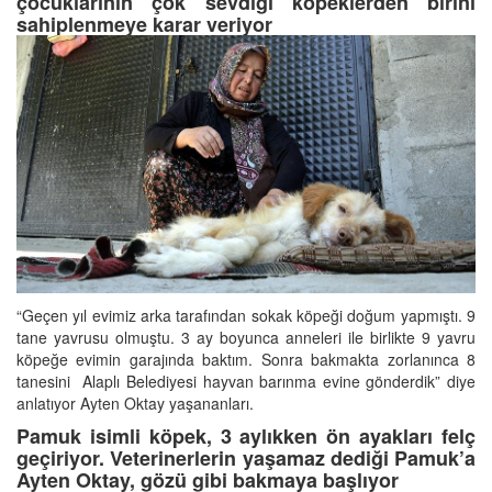
çocuklarının çok sevdiği köpeklerden birini
sahiplenmeye karar veriyor
“Geçen yıl evimiz arka tarafından sokak köpeği doğum yapmıştı. 9
tane yavrusu olmuştu. 3 ay boyunca anneleri ile birlikte 9 yavru
köpeğe evimin garajında baktım. Sonra bakmakta zorlanınca 8
tanesini Alaplı Belediyesi hayvan barınma evine gönderdik” diye
anlatıyor Ayten Oktay yaşananları.
Pamuk isimli köpek, 3 aylıkken ön ayakları felç
geçiriyor. Veterinerlerin yaşamaz dediği Pamuk’a
Ayten Oktay, gözü gibi bakmaya başlıyor