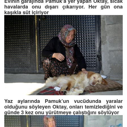
Evinin garajında Pamuk’a yer yapan Oktay, sıcak
havalarda onu dışarı çıkarıyor. Her gün ona
kaşıkla süt içiriyor
Yaz aylarında Pamuk’un vucüdunda yaralar
olduğunu söyleyen Oktay, onları temizlediğini ve
günde 3 kez onu yürütmeye çalıştığını söylüyor