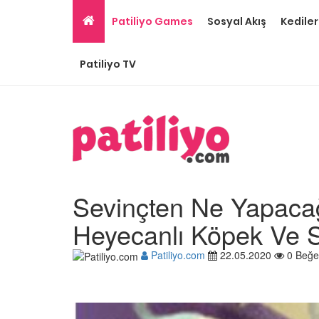
Patiliyo Games
Sosyal Akış
Kediler
Patiliyo TV
Sevinçten Ne Yapacağı
Heyecanlı Köpek Ve Se
Patiliyo.com
22.05.2020
0 Beğe
Ev Ortamına ve Yaşa
Standartlarına Uygun
Kolay 14 Evcil Hayvan