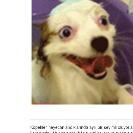
01.01.2025
Köpeklerle İlgili Ünlü 
Atasözleri
03.04.2024
İzmir’deki Hayvan Barı
22.05.2020
Ankara’daki Hayvan Ba
22.05.2020
Köpeğim Su İçmiyor, K
Su İçmeme Sebepleri
22.05.2020
Köpekler heyecanlandıklarında ayrı bir sevimli oluyorl