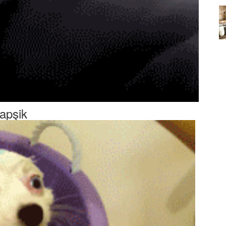
Köpeklerin mi Ağızları Daha
Temiz, İnsanların mı? Bilim Ne
mleri:
Diyor?
ntemleri
05.10.2025
apşik