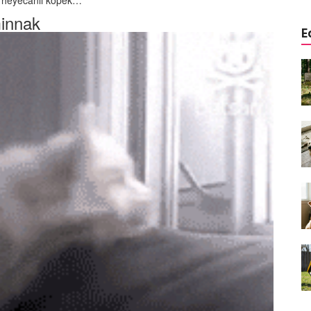
4 heyecanlı köpek…
innak
E
a
Köpeklerde Kulak ve Göz
 Kapsamlı
Temizliği: Adım Adım Rehber
öntemleri
15.10.2025
Köpek Sporları: Agility Nedir?
n
Köpeğinizle Spor Yapmanın
eki
Yolları
11.10.2025
Ev Yapımı Köpek Mamaları:
er ve
Sağlıklı Tarifler ve Bilmeniz
anlarının
Gerekenler
arı
11.10.2025
Oyun ve Eğitim: “Köpekler İçin
lerde
Zeka Geliştirici Oyunlar”
ri ve
09.10.2025