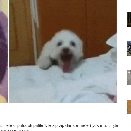
01.01.2025
Sözler ve
Köpeklerle İlgili Ünlü Sözler ve
Atasözleri
03.04.2024
nakları
İzmir’deki Hayvan Barınakları
22.05.2020
rınakları
Ankara’daki Hayvan Barınakları
22.05.2020
öpeklerin
Köpeğim Su İçmiyor, Köpeklerin
Su İçmeme Sebepleri
22.05.2020
ar. Hele o pufuduk patileriyle zıp zıp dans etmeleri yok mu… İşte