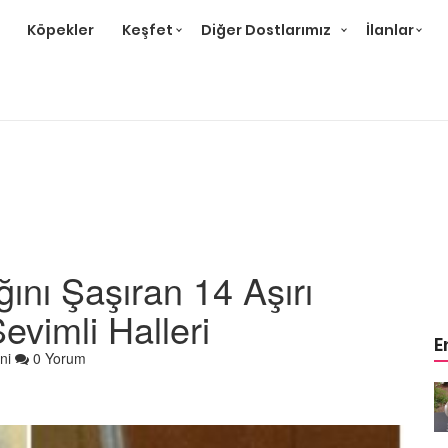
Köpekler
Keşfet
Diğer Dostlarımız
İlanlar
nı Şaşıran 14 Aşırı
vimli Halleri
E
ni
0 Yorum
m
Ev Ortamına ve Yaşam
 Bakımı
Standartlarına Uygun Bakımı
Kolay 14 Evcil Hayvan