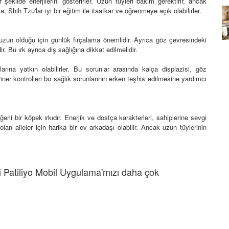
r şekilde enerjilerini gösterirler. Uzun tüyleri bakım gerektirir, ancak
, Shih Tzu'lar iyi bir eğitim ile itaatkar ve öğrenmeye açık olabilirler.
Köpeklerin mi Ağızları Daha
Temiz, İnsanların mı? Bilim Ne
mleri:
Diyor?
i uzun olduğu için günlük fırçalama önemlidir. Ayrıca göz çevresindeki
ntemleri
. Bu ırk ayrıca diş sağlığına dikkat edilmelidir.
05.10.2025
arına yatkın olabilirler. Bu sorunlar arasında kalça displazisi, göz
riner kontrolleri bu sağlık sorunlarının erken teşhis edilmesine yardımcı
erli bir köpek ırkıdır. Enerjik ve dostça karakterleri, sahiplerine sevgi
lan aileler için harika bir ev arkadaşı olabilir. Ancak uzun tüylerinin
 Patiliyo Mobil Uygulama'mızı daha çok