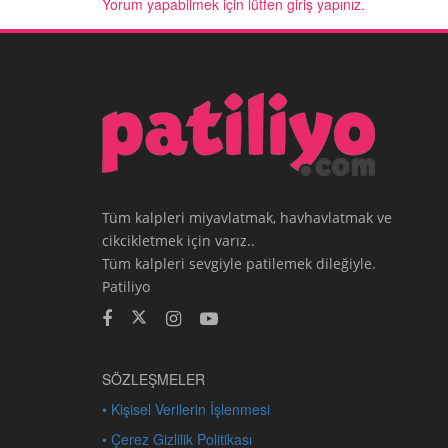
Yorum yapabilmek için lütfen giriş yapınız.
Tüm kalpleri miyavlatmak, havhavlatmak ve
cikcikletmek için varız..
Tüm kalpleri sevgiyle patilemek dileğiyle.
Patiliyo
SÖZLEŞMELER
• Kişisel Verilerin İşlenmesi
• Çerez Gizlilik Politikası