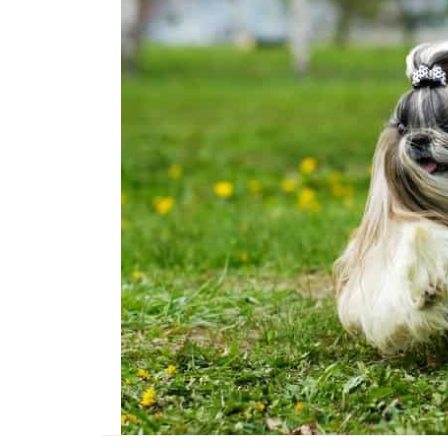
01.01.2025
Köpeklerle İlgili Ünlü 
Atasözleri
03.04.2024
İzmir’deki Hayvan Barı
22.05.2020
Ankara’daki Hayvan Ba
22.05.2020
Köpeğim Su İçmiyor, K
Su İçmeme Sebepleri
22.05.2020