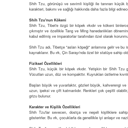
Shih Tzu, görünüşü ve sevimli kişiliği ile tanınan küçük bir
karakteri, bakımı ve sağlığı hakkında daha fazla bilgi edinec
Shih Tzu'nun Kökeni
Shih Tzu, Tibet'e özgü bir köpek ırkıdır ve kökeni binlerc
Televizyonda Neler
Köpeklerden İnsanlar
çıkmıştır ve özellikle Tang ve Ming hanedanlıkları dönemind
Geçebilen Parazitler:
kabul edilmiş ve imparatorlar tarafından özel olarak korunmu
Rehber ve Korunma Y
25
23.10.2025
Shih Tzu adı, Tibetçe "aslan köpeği" anlamına gelir ve bu i
Kötü Niyetli İnsanları
kaynaklanır. Bu ırk, Çin Sarayı'nda özel bir statüye sahip olduğ
Çiftlik Kültürü: “Çoba
Köpeklerinin Sürülerd
Fiziksel Özellikleri
25
Vazgeçilmez Rolü”
Shih Tzu, küçük bir köpek ırkıdır. Yetişkin bir Shih Tzu ge
Vücutları uzun, düz ve kompakttır. Kuyrukları üstlerine kıvrılır
22.10.2025
Neden Boş Duvara
şırtıcı Gerçek
Başları büyük ve yuvarlaktır, gözleri büyük, kahverengi ve ifa
Tarihte Askeri Köpekl
uzun, ipeksi ve çift katmanlıdır. Renkleri çok çeşitli olabi
25
Görevleri: Savaş Meyd
grizu bulunur.
Dört Ayaklı Kahramanl
Ruh Görür mü?
Karakter ve Kişilik Özellikleri
19.10.2025
ve Gerçekler
Shih Tzu'lar sevecen, dostça ve neşeli kişiliklere sahip kö
25
gösterirler. Bu ırk, çocuklarla da genellikle iyi anlaşır ve nazi
Köpek Sağlığı: “Köpek
Kulak İltihabı: Belirtile