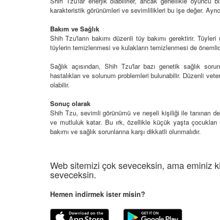
 Ayrılık Anksiyetesi:
Shih Tzu'lar enerjik olabilirler, ancak genellikle oyuncu bi
Tedavi Yöntemleri”
, Nedenleri ve Etkili
karakteristik görünümleri ve sevimlilikleri bu işe değer. Ayrıca
19.10.2025
ları
Bakım ve Sağlık
25
Köpeklerde Kilo Proble
Shih Tzu'ların bakımı düzenli tüy bakımı gerektirir. Tüyler
Sağlıklı Zayıflama Yö
tüylerin temizlenmesi ve kulakların temizlenmesi de önemlidir
15.10.2025
Sağlık açısından, Shih Tzu'lar bazı genetik sağlık sorunl
hastalıkları ve solunum problemleri bulunabilir. Düzenli vete
olabilir.
Sonuç olarak
Shih Tzu, sevimli görünümü ve neşeli kişiliği ile tanınan değ
ve mutluluk katar. Bu ırk, özellikle küçük yaşta çocukları o
bakımı ve sağlık sorunlarına karşı dikkatli olunmalıdır.
Web sitemizi çok seveceksin, ama eminiz ki
seveceksin.
Hemen indirmek ister misin?