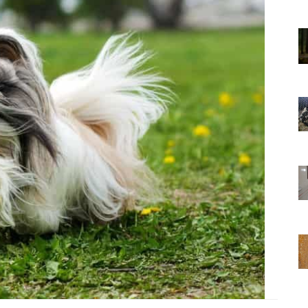
01.01.2025
Sözler ve
Köpeklerle İlgili Ünlü Sözler ve
Atasözleri
03.04.2024
nakları
İzmir’deki Hayvan Barınakları
22.05.2020
rınakları
Ankara’daki Hayvan Barınakları
22.05.2020
öpeklerin
Köpeğim Su İçmiyor, Köpeklerin
Su İçmeme Sebepleri
22.05.2020