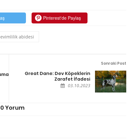
laş
Pinterest'de Paylaş
evimlilik abidesi
Sonraki Post
Great Dane: Dev Köpeklerin
ruma
Zarafet İfadesi
03.10.2023
0 Yorum