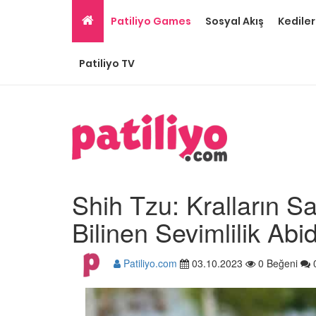
Patiliyo Games
Sosyal Akış
Kediler
Patiliyo TV
Shih Tzu: Kralların S
Bilinen Sevimlilik Abi
Patiliyo.com
03.10.2023
0 Beğeni
Ev Ortamına ve Yaşa
Standartlarına Uygun
Kolay 14 Evcil Hayvan