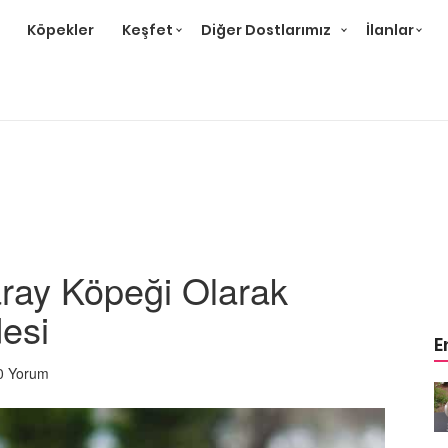
Köpekler
Keşfet
Diğer Dostlarımız
İlanlar
aray Köpeği Olarak
desi
E
0 Yorum
m
Ev Ortamına ve Yaşam
 Bakımı
Standartlarına Uygun Bakımı
Kolay 14 Evcil Hayvan