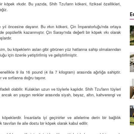
 köpek ırkıdır. Bu yazıda, Shih Tzu'ların kökeni, fiziksel özellikleri,
eğiz.
E
e yıl öncesine dayanır. Bu ırkın kökeni, Çin İmparatorluğu'nda ortaya
a
Köpeklerde Kulak ve Göz
e popülerlik kazanmıştır. Çin Sarayı'nda değerli bir köpek ırkı olarak
 Kapsamlı
Temizliği: Adım Adım Rehber
şlardır.
öntemleri
15.10.2025
sim, bu köpeklerin aslan gibi görünen yüz hatlarına sahip olmalarından
Köpek Sporları: Agility Nedir?
u için özenle yetiştirilmiş ve geliştirilmiştir.
n
Köpeğinizle Spor Yapmanın
eki
Yolları
nellikle 9 ila 16 pound (4 ila 7 kilogram) arasında ağırlığa sahiptir.
11.10.2025
 ve sırtlarına doğru taşınır.
Ev Yapımı Köpek Mamaları:
deli olabilir. Kulakları uzun ve tüylerle kaplıdır. Shih Tzu'ların tüyleri
er ve
Sağlıklı Tarifler ve Bilmeniz
lir, ancak en yaygın renkler arasında siyah, beyaz, altın, kahverengi ve
anlarının
Gerekenler
arı
11.10.2025
peklerdir. İnsanlarla iyi geçinirler ve ailelerine derin bir bağlılık
Oyun ve Eğitim: “Köpekler İçin
k tavırları ile aile dostu bir köpek olarak kabul edilir.
lerde
Zeka Geliştirici Oyunlar”
ri ve
09.10.2025