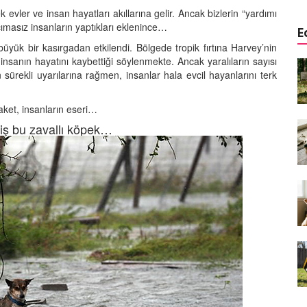
evler ve insan hayatları akıllarına gelir. Ancak bizlerin “yardımı
cımasız insanların yaptıkları eklenince…
E
yük bir kasırgadan etkilendi. Bölgede tropik fırtına Harvey’nin
insanın hayatını kaybettiği söylenmekte. Ancak yaralıların sayısı
a
Köpeklerde Kulak ve Göz
n sürekli uyarılarına rağmen, insanlar hala evcil hayanlarını terk
 Kapsamlı
Temizliği: Adım Adım Rehber
öntemleri
15.10.2025
aket, insanların eseri…
Köpek Sporları: Agility Nedir?
iş bu zavallı köpek…
n
Köpeğinizle Spor Yapmanın
eki
Yolları
11.10.2025
Ev Yapımı Köpek Mamaları:
er ve
Sağlıklı Tarifler ve Bilmeniz
anlarının
Gerekenler
arı
11.10.2025
Oyun ve Eğitim: “Köpekler İçin
lerde
Zeka Geliştirici Oyunlar”
ri ve
09.10.2025