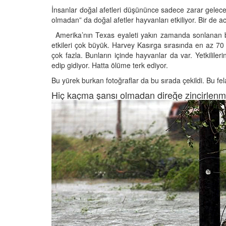
İnsanlar doğal afetleri düşününce sadece zarar gelecek 
olmadan” da doğal afetler hayvanları etkiliyor. Bir de a
Amerika’nın Texas eyaleti yakın zamanda sonlanan bü
etkileri çok büyük. Harvey Kasırga sırasında en az 70 
Televizyonda Neler
Köpeklerden İnsanlar
çok fazla. Bunların içinde hayvanlar da var. Yetkilileri
Geçebilen Parazitler:
edip gidiyor. Hatta ölüme terk ediyor.
Rehber ve Korunma Y
25
Bu yürek burkan fotoğraflar da bu sırada çekildi. Bu fel
23.10.2025
Kötü Niyetli İnsanları
Hiç kaçma şansı olmadan direğe zincirlenm
Çiftlik Kültürü: “Çoba
Köpeklerinin Sürülerd
25
Vazgeçilmez Rolü”
22.10.2025
Neden Boş Duvara
şırtıcı Gerçek
Tarihte Askeri Köpekl
25
Görevleri: Savaş Meyd
Dört Ayaklı Kahramanl
Ruh Görür mü?
19.10.2025
ve Gerçekler
25
Köpek Sağlığı: “Köpek
Kulak İltihabı: Belirtile