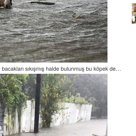
Köpeklerin mi Ağızları Daha
Temiz, İnsanların mı? Bilim Ne
mleri:
Diyor?
ntemleri
05.10.2025
eğe bacakları sıkışmış halde bulunmuş bu köpek de…