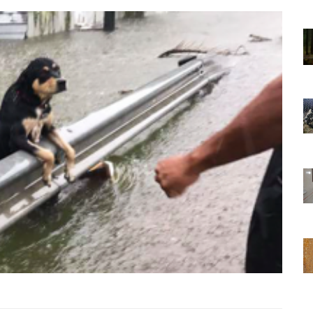
01.01.2025
Sözler ve
Köpeklerle İlgili Ünlü Sözler ve
Atasözleri
03.04.2024
nakları
İzmir’deki Hayvan Barınakları
22.05.2020
rınakları
Ankara’daki Hayvan Barınakları
22.05.2020
öpeklerin
Köpeğim Su İçmiyor, Köpeklerin
Su İçmeme Sebepleri
22.05.2020