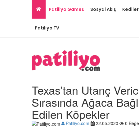
Patiliyo Games
Sosyal Akış
Kediler
Patiliyo TV
Texas’tan Utanç Verici
Sırasında Ağaca Bağ
Edilen Köpekler
Ev Ortamına ve Yaşa
Patiliyo.com
22.05.2020
0 Beğe
Standartlarına Uygun
Kolay 14 Evcil Hayvan