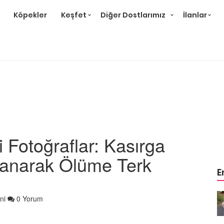
Köpekler
Keşfet
Diğer Dostlarımız
İlanlar
 Fotoğraflar: Kasırga
lanarak Ölüme Terk
E
m
Ev Ortamına ve Yaşam
ni
0 Yorum
 Bakımı
Standartlarına Uygun Bakımı
Kolay 14 Evcil Hayvan