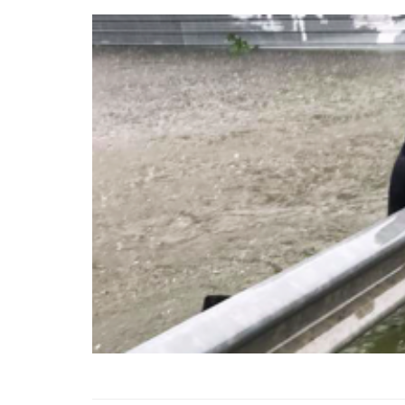
01.01.2025
Köpeklerle İlgili Ünlü 
Atasözleri
03.04.2024
İzmir’deki Hayvan Barı
22.05.2020
Ankara’daki Hayvan Ba
22.05.2020
Köpeğim Su İçmiyor, K
Su İçmeme Sebepleri
22.05.2020