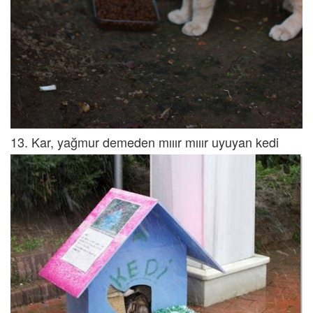
13. Kar, yağmur demeden mııır mııır uyuyan kedi