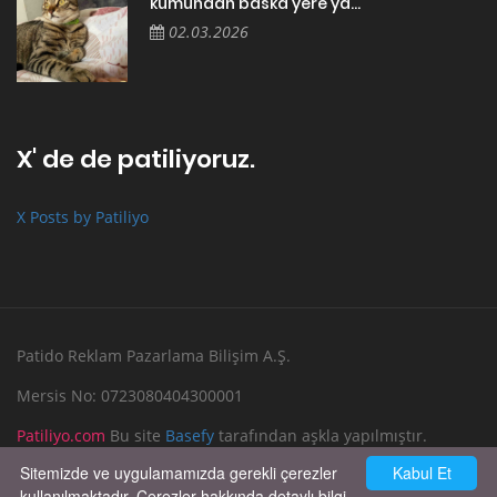
kumundan baska yere ya...
02.03.2026
X' de de patiliyoruz.
X Posts by Patiliyo
Patido Reklam Pazarlama Bilişim A.Ş.
Mersis No: 0723080404300001
Patiliyo.com
Bu site
Basefy
tarafından aşkla yapılmıştır.
Sitemizde ve uygulamamızda gerekli çerezler
Kabul Et
Reklam Verin
Bize Yazın
kullanılmaktadır. Çerezler hakkında detaylı bilgi