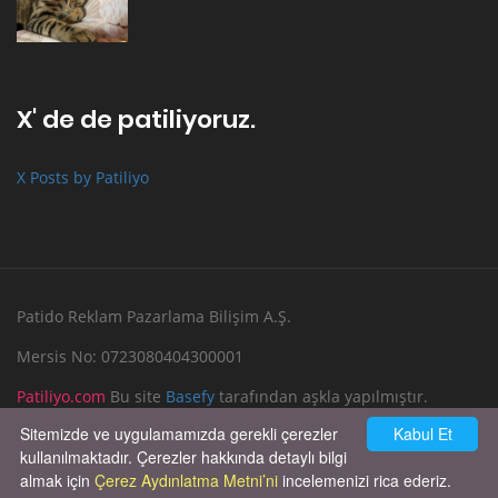
X' de de patiliyoruz.
X Posts by Patiliyo
Patido Reklam Pazarlama Bilişim A.Ş.
Mersis No: 0723080404300001
Patiliyo.com
Bu site
Basefy
tarafından aşkla yapılmıştır.
Sitemizde ve uygulamamızda gerekli çerezler
Kabul Et
Reklam Verin
Bize Yazın
kullanılmaktadır. Çerezler hakkında detaylı bilgi
almak için
Çerez Aydınlatma Metni’ni
incelemenizi rica ederiz.