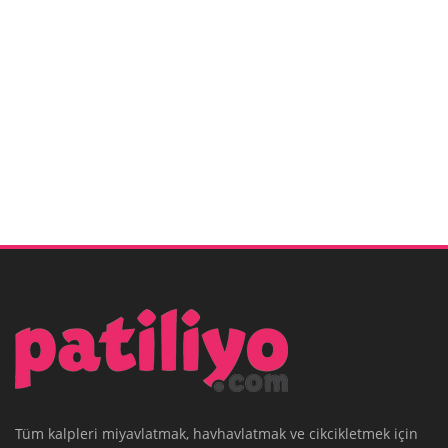
Tüm kalpleri miyavlatmak, havhavlatmak ve cikcikletmek için