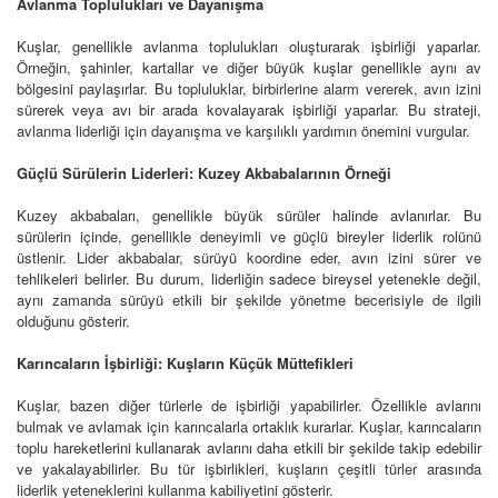
Avlanma Toplulukları ve Dayanışma
Kuşlar, genellikle avlanma toplulukları oluşturarak işbirliği yaparlar.
Örneğin, şahinler, kartallar ve diğer büyük kuşlar genellikle aynı av
bölgesini paylaşırlar. Bu topluluklar, birbirlerine alarm vererek, avın izini
sürerek veya avı bir arada kovalayarak işbirliği yaparlar. Bu strateji,
avlanma liderliği için dayanışma ve karşılıklı yardımın önemini vurgular.
Güçlü Sürülerin Liderleri: Kuzey Akbabalarının Örneği
Kuzey akbabaları, genellikle büyük sürüler halinde avlanırlar. Bu
sürülerin içinde, genellikle deneyimli ve güçlü bireyler liderlik rolünü
üstlenir. Lider akbabalar, sürüyü koordine eder, avın izini sürer ve
tehlikeleri belirler. Bu durum, liderliğin sadece bireysel yetenekle değil,
aynı zamanda sürüyü etkili bir şekilde yönetme becerisiyle de ilgili
olduğunu gösterir.
Karıncaların İşbirliği: Kuşların Küçük Müttefikleri
Kuşlar, bazen diğer türlerle de işbirliği yapabilirler. Özellikle avlarını
bulmak ve avlamak için karıncalarla ortaklık kurarlar. Kuşlar, karıncaların
toplu hareketlerini kullanarak avlarını daha etkili bir şekilde takip edebilir
ve yakalayabilirler. Bu tür işbirlikleri, kuşların çeşitli türler arasında
liderlik yeteneklerini kullanma kabiliyetini gösterir.