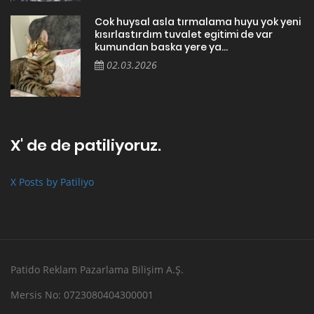
Cok huysal asla tırmalama huyu yok yeni
kısırlastırdım tuvalet egitimi de var
kumundan baska yere ya...
02.03.2026
X' de de patiliyoruz.
X Posts by Patiliyo
Patido Reklam Pazarlama Bilişim A.Ş.
Mersis No: 0723080404300001