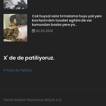
Cok huysal asla tırmalama huyu yok yeni
kısırlastırdım tuvalet egitimi de var
kumundan baska yere ya...
02.03.2026
X' de de patiliyoruz.
X Posts by Patiliyo
Patido Reklam Pazarlama Bilişim A.Ş.