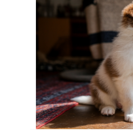
01.01.2025
Köpeklerle İlgili Ünlü 
Atasözleri
03.04.2024
İzmir’deki Hayvan Barı
22.05.2020
Ankara’daki Hayvan Ba
22.05.2020
Köpeğim Su İçmiyor, K
Su İçmeme Sebepleri
22.05.2020