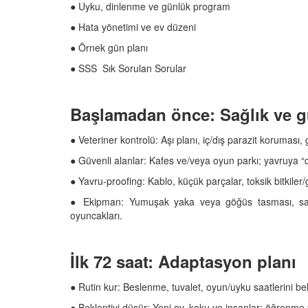
 Ayrılık Anksiyetesi:
Tedavi Yöntemleri”
● Uyku, dinlenme ve günlük program
, Nedenleri ve Etkili
19.10.2025
ları
● Hata yönetimi ve ev düzeni
25
● Örnek gün planı
Köpeklerde Kilo Proble
Sağlıklı Zayıflama Yö
● SSS Sık Sorulan Sorular
15.10.2025
Başlamadan önce: Sağlık ve g
● Veteriner kontrolü: Aşı planı, iç/dış parazit koruması
● Güvenli alanlar: Kafes ve/veya oyun parkı; yavruya “
● Yavru-proofing: Kablo, küçük parçalar, toksik bitkiler/
● Ekipman: Yumuşak yaka veya göğüs tasması, sabit
oyuncakları.
İlk 72 saat: Adaptasyon planı
● Rutin kur: Beslenme, tuvalet, oyun/uyku saatlerini beli
● Beklentiyi düşür: Yeni ev, koku ve insanlar; öğrenme y