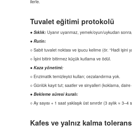
ilerle.
Tuvalet eğitimi protokolü
●
Sıklık:
Uyanır uyanmaz, yemek/oyun/uykudan sonra,
● Rutin:
○ Sabit tuvalet noktası ve ipucu kelime (ör. “Hadi işini y
○ İşini bitirir bitirmez küçük kutlama ve ödül.
●
Kaza yönetimi:
○ Enzimatik temizleyici kullan; cezalandırma yok.
○ Günlük kayıt tut; saatler ve sinyalleri (koklama, dair
● Bekleme süresi kuralı:
○ Ay sayısı + 1 saat yaklaşık üst sınırdır (3 aylık ≈ 3–4
Kafes ve yalnız kalma tolerans