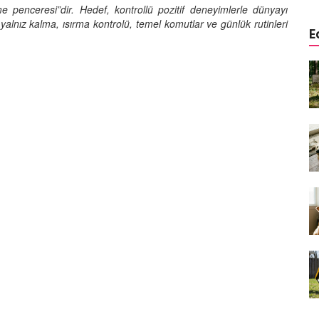
e penceresi”dir. Hedef, kontrollü pozitif deneyimlerle dünyayı
yalnız kalma, ısırma kontrolü, temel komutlar ve günlük rutinleri
E
a
Köpeklerde Kulak ve Göz
 Kapsamlı
Temizliği: Adım Adım Rehber
öntemleri
15.10.2025
Köpek Sporları: Agility Nedir?
n
Köpeğinizle Spor Yapmanın
eki
Yolları
11.10.2025
Ev Yapımı Köpek Mamaları:
er ve
Sağlıklı Tarifler ve Bilmeniz
anlarının
Gerekenler
arı
11.10.2025
Oyun ve Eğitim: “Köpekler İçin
lerde
Zeka Geliştirici Oyunlar”
ri ve
09.10.2025