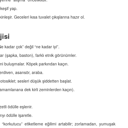
keşif yap.
nleşir. Geceleri kısa tuvalet çıkışlarına hazır ol.
jisi
“Ne kadar çok” değil “ne kadar iyi”.
uar (şapka, baston), farklı etnik görünümler.
mini buluşmalar. Köpek parkından kaçın.
merdiven, asansör, araba.
 motosiklet; sesleri düşük şiddetten başlat.
tamamlanana dek kirli zeminlerden kaçın).
etli ödülle eşlenir.
ıyı ödülle işaretle.
 “korkutucu” etiketleme eğilimi artabilir; zorlamadan, yumuşak