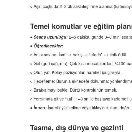
○ Aşırı coşkuda 2–3 dk sakinleştirme alanına (kafes/oy
Temel komutlar ve eğitim plan
●
Seans uzunluğu:
2–5 dakika, günde 3–6 mini seans
●
Öğretilecekler:
○ Adını sevme: İsmi → bakış → “aferin” + minik ödül.
○ Gel (geri çağırma): Çok kısa mesafelerden, %100 baş
○ Otur, yat: Kolay pozisyonlar, hareket ipuçlarıyla.
○ Hedefleme: Burunla el/hedefe dokunma; yönlendirme 
○ Bırak/almayı bekle: Dürtü kontrolünün temeli.
○ Yere/mata git ve “kal”: 1–3 sn ile başlayıp kademeli u
●
İpucu:
İşaretleyici kelime veya tıklayıcı kullan; doğru
Tasma, dış dünya ve gezinti