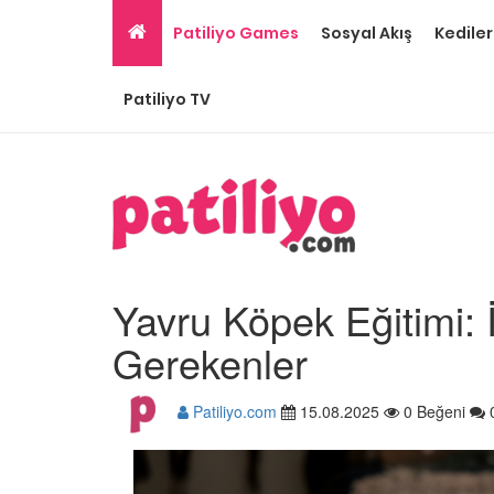
Patiliyo Games
Sosyal Akış
Kediler
Patiliyo TV
Yavru Köpek Eğitimi: 
Gerekenler
Patiliyo.com
15.08.2025
0 Beğeni
Ev Ortamına ve Yaşa
Standartlarına Uygun
Kolay 14 Evcil Hayvan