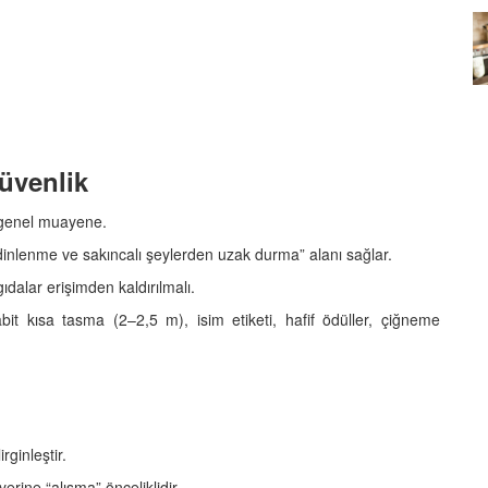
Köpeklerin mi Ağızları Daha
Temiz, İnsanların mı? Bilim Ne
mleri:
Diyor?
ntemleri
05.10.2025
üvenlik
, genel muayene.
dinlenme ve sakıncalı şeylerden uzak durma” alanı sağlar.
gıdalar erişimden kaldırılmalı.
 kısa tasma (2–2,5 m), isim etiketi, hafif ödüller, çiğneme
rginleştir.
erine “alışma” önceliklidir.