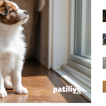
01.01.2025
Sözler ve
Köpeklerle İlgili Ünlü Sözler ve
Atasözleri
03.04.2024
nakları
İzmir’deki Hayvan Barınakları
22.05.2020
rınakları
Ankara’daki Hayvan Barınakları
22.05.2020
öpeklerin
Köpeğim Su İçmiyor, Köpeklerin
Su İçmeme Sebepleri
22.05.2020