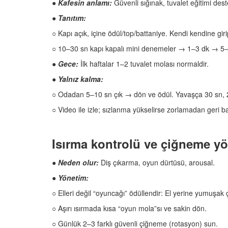
●
Kafesin anlamı:
Güvenli sığınak, tuvalet eğitimi deste
● Tanıtım:
○ Kapı açık, içine ödül/top/battaniye. Kendi kendine giri
○ 10–30 sn kapı kapalı mini denemeler → 1–3 dk → 5–1
●
Gece:
İlk haftalar 1–2 tuvalet molası normaldir.
● Yalnız kalma:
○ Odadan 5–10 sn çık → dön ve ödül. Yavaşça 30 sn, 2 
○ Video ile izle; sızlanma yükselirse zorlamadan geri 
Isırma kontrolü ve çiğneme yö
● Neden olur:
Diş çıkarma, oyun dürtüsü, arousal.
●
Yönetim:
○ Elleri değil “oyuncağı” ödüllendir: El yerine yumuşa
○ Aşırı ısırmada kısa “oyun mola”sı ve sakin dön.
○ Günlük 2–3 farklı güvenli çiğneme (rotasyon) sun.