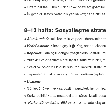
● Ortam haritası: Tüm evi değil 1–2 odayı aç; gözetimli 
● İlk geceler: Kafesi yatağının yanına koy; daha hızlı saki
8–12 hafta: Sosyalleşme strate
●
Altın kural:
Kaliteli, kontrollü ve pozitif deneyimler. 
●
Hedef alanlar:
○ İnsan çeşitliliği: Yaş, beden, akses
○
Köpekler:
Tam aşılı, dengeli yetişkinlerle kontrollü 
○ Yüzeyler ve ortamlar: Metal ızgara, farklı zeminler, 
○ Sesler ve objeler: Elektrikli süpürge, kapı zili, trafik,
○ Taşımalar: Kucakta kısa dış dünya gezdirme (aşıları 
●
Dozlama
○ Günlük 3–5 yeni ve kısa pozitif maruziyet, her biri lezz
○ Korku belirtisi varsa mesafeyi artır, süreyi kısalt, başar
●
Korku dönemlerine dikkat:
8–10 haftada olayları