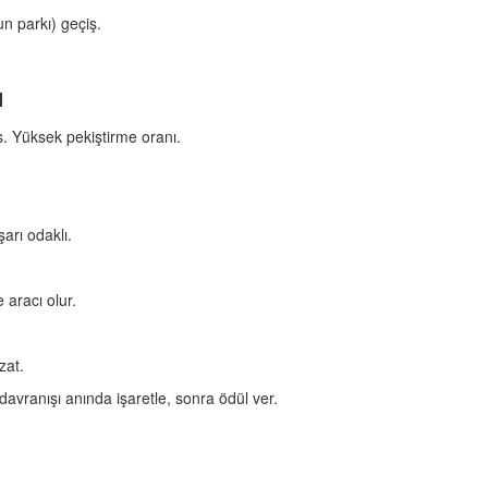
un parkı) geçiş.
ı
. Yüksek pekiştirme oranı.
arı odaklı.
aracı olur.
zat.
 davranışı anında işaretle, sonra ödül ver.