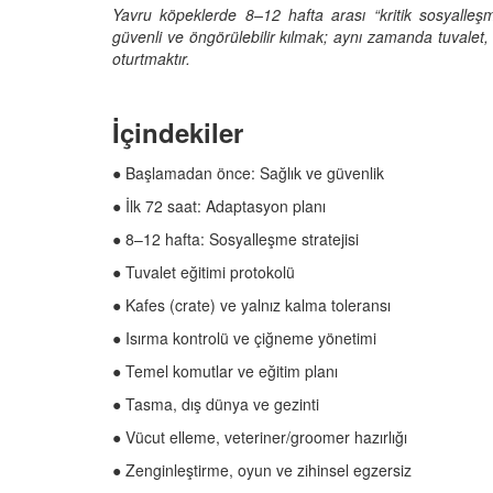
Yavru köpeklerde 8–12 hafta arası “kritik sosyalleşm
güvenli ve öngörülebilir kılmak; aynı zamanda tuvalet, 
oturtmaktır.
Televizyonda Neler
Köpeklerden İnsanlar
Geçebilen Parazitler:
İçindekiler
Rehber ve Korunma Y
25
● Başlamadan önce: Sağlık ve güvenlik
23.10.2025
Kötü Niyetli İnsanları
● İlk 72 saat: Adaptasyon planı
Çiftlik Kültürü: “Çoba
● 8–12 hafta: Sosyalleşme stratejisi
Köpeklerinin Sürülerd
25
Vazgeçilmez Rolü”
● Tuvalet eğitimi protokolü
22.10.2025
Neden Boş Duvara
● Kafes (crate) ve yalnız kalma toleransı
şırtıcı Gerçek
● Isırma kontrolü ve çiğneme yönetimi
Tarihte Askeri Köpekl
25
Görevleri: Savaş Meyd
● Temel komutlar ve eğitim planı
Dört Ayaklı Kahramanl
Ruh Görür mü?
● Tasma, dış dünya ve gezinti
19.10.2025
ve Gerçekler
● Vücut elleme, veteriner/groomer hazırlığı
25
Köpek Sağlığı: “Köpek
● Zenginleştirme, oyun ve zihinsel egzersiz
Kulak İltihabı: Belirtile