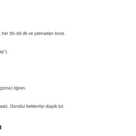
 her 30–60 dk ve yatmadan önce.
ap”).
e çizme) öğren.
 saat). Gündüz beklentiyi düşük tut.
ı