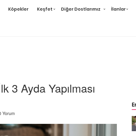
Köpekler
Keşfet
Diğer Dostlarımız
İlanlar
İlk 3 Ayda Yapılması
E
0 Yorum
m
Ev Ortamına ve Yaşam
 Bakımı
Standartlarına Uygun Bakımı
Kolay 14 Evcil Hayvan