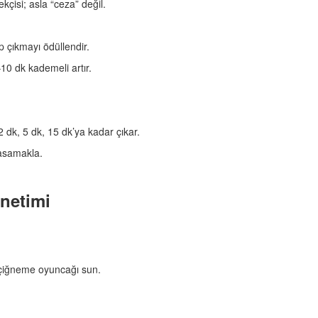
kçisi; asla “ceza” değil.
p çıkmayı ödüllendir.
0 dk kademeli artır.
dk, 5 dk, 15 dk’ya kadar çıkar.
basamakla.
netimi
k çiğneme oyuncağı sun.