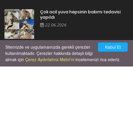
Çok acil yuva hepsinin bakımı tedavisi
yapıldı
22.06.2026
Sitemizde ve uygulamamızda gerekli çerezler
Kabul Et
Cok huysal asla tırmalama huyu yok yeni
kısırlastırdım tuvalet egitimi de var
kullanılmaktadır. Çerezler hakkında detaylı bilgi
kumundan baska yere ya...
almak için
Çerez Aydınlatma Metni’ni
incelemenizi rica ederiz.
02.03.2026
Unutma ki hayvanlar kendi hayatlarını
yaşamak için doğmuşlardır, sana hizmet
etmek için değil!
06.10.2025
X' de de patiliyoruz.