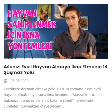
Ailenizi Evcil Hayvan Almaya İkna Etmenin 14
Şaşmaz Yolu
23.05.2020
Derdinize derman olmaya geldik! Uzun zamandır eve evcil
hayvan almak istiyor ama ikna kısmında “Masraflıdır o, sen
bakmazsın ona, ev pislenir, kokar o şimdi” minvalinde
cümleleri duymaktan öteye geçem...