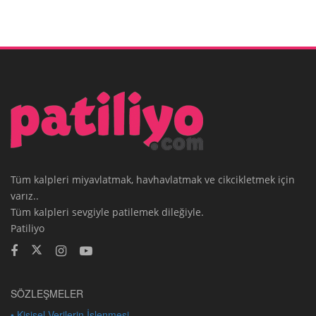
Tüm kalpleri miyavlatmak, havhavlatmak ve cikcikletmek için
varız..
Tüm kalpleri sevgiyle patilemek dileğiyle.
Patiliyo
SÖZLEŞMELER
• Kişisel Verilerin İşlenmesi