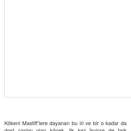
Kökeni Mastiff’lere dayanan bu iri ve bir o kadar da
dost canlısı olan köpek, ilk kez İsviçre de fark