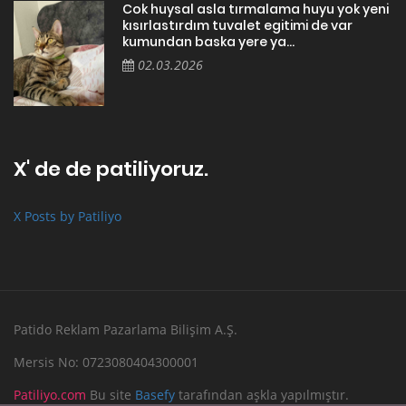
Cok huysal asla tırmalama huyu yok yeni
kısırlastırdım tuvalet egitimi de var
kumundan baska yere ya...
02.03.2026
X' de de patiliyoruz.
X Posts by Patiliyo
Patido Reklam Pazarlama Bilişim A.Ş.
Mersis No: 0723080404300001
Patiliyo.com
Bu site
Basefy
tarafından aşkla yapılmıştır.