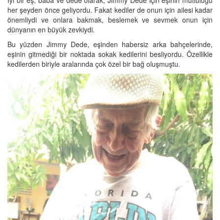
İyi bir eş, baba ve dede olarak, Jimmy Dede için eşinin mutluluğu
her şeyden önce geliyordu. Fakat kediler de onun için ailesi kadar
önemliydi ve onlara bakmak, beslemek ve sevmek onun için
dünyanın en büyük zevkiydi.
Bu yüzden Jimmy Dede, eşinden habersiz arka bahçelerinde,
eşinin gitmediği bir noktada sokak kedilerini besliyordu. Özellikle
kedilerden biriyle aralarında çok özel bir bağ oluşmuştu.