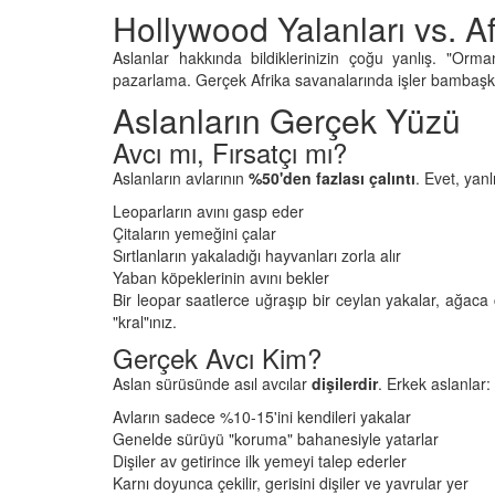
Hollywood Yalanları vs. Af
Aslanlar hakkında bildiklerinizin çoğu yanlış. "Orman
pazarlama. Gerçek Afrika savanalarında işler bambaşka 
Aslanların Gerçek Yüzü
u Efsane: Domuzlar
Doğanın Erken Uyarı S
Avcı mı, Fırsatçı mı?
 Kötü mü Kokar?
Tsunamiden Dakikala
Aslanların avlarının
%50'den fazlası çalıntı
. Evet, yan
Kaçan Hayvanlar
26
Leoparların avını gasp eder
12.01.2026
Çitaların yemeğini çalar
n Göremediği
Sırtlanların yakaladığı hayvanları zorla alır
r: Hangi Hayvanın
Kıyamet Kopsa Bile O 
ktur?
Yaban köpeklerinin avını bekler
Nükleer Bombaya Dir
Hayvan
Bir leopar saatlerce uğraşıp bir ceylan yakalar, ağaca ç
26
"kral"ınız.
12.01.2026
Gerçek Avcı Kim?
k, Sorun Yok: Hangi
ın Kemiği Bulunmaz?
Hırsızlığın Maymun Ve
Aslan sürüsünde asıl avcılar
dişilerdir
. Erkek aslanlar:
Maymunlar Gerçekte
26
Soyabilir mi?
Avların sadece %10-15'ini kendileri yakalar
Genelde sürüyü "koruma" bahanesiyle yatarlar
12.01.2026
ynadaki Yansıması:
Dişiler av getirince ilk yemeyi talep ederler
vanın Kalbi Sağdadır?
Karnı doyunca çekilir, gerisini dişiler ve yavrular yer
Büyük Firar: Hapishane