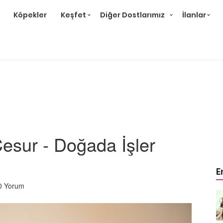
Köpekler
Keşfet
Diğer Dostlarımız
İlanlar
Cesur - Doğada İşler
E
0 Yorum
Örnek
Tüm Sanatçılarımıza Örnek
Olması Gereken 23
Hayvansever Ünlü