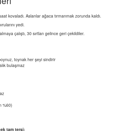
eri
 saat kovaladı. Aslanlar ağaca tırmanmak zorunda kaldı.
vrularını yedi.
lmaya çalıştı, 30 sırtlan gelince geri çekildiler.
ynuz, toynak her şeyi sindirir
alık bulaşmaz
az
an %60)
ek tam tersi: