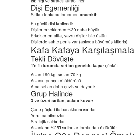
İşbirliği ve strateji kurabilirler
Dişi Egemenliği
Sırtlan toplumu tamamen
anaerkil
:
En güçlü dişi kraliçedir
Dişiler erkeklerden %30 daha büyük
Erkekler en altta, yavru dişiler bile üstün
Dişilerde sahte penis var (aslında büyümüş klitoris)
Kafa Kafaya Karşılaşmala
Tekli Dövüşte
1'e 1 durumda sırtlan genelde kaçar
çünkü:
Aslan 190 kg, sırtlan 70 kg
Aslanın pençeleri öldürücü
Ama sırtlan daha çevik ve dayanıklı
Grup Halinde
3 ve üzeri sırtlan, aslanı kovar:
Çene güçleri ile bacaklarını ısırırlar
Yorulma bilmezler
Stratejik saldırırlar
Aslanların %25'i sırtlanlar tarafından öldürülür