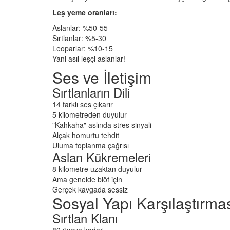
Leş yeme oranları:
Aslanlar: %50-55
Sırtlanlar: %5-30
Leoparlar: %10-15
Yani asıl leşçi aslanlar!
Ses ve İletişim
Sırtlanların Dili
14 farklı ses çıkarır
5 kilometreden duyulur
"Kahkaha" aslında stres sinyali
Alçak homurtu tehdit
Uluma toplanma çağrısı
Aslan Kükremeleri
8 kilometre uzaktan duyulur
Ama genelde blöf için
Gerçek kavgada sessiz
Sosyal Yapı Karşılaştırma
Sırtlan Klanı
80 üyeye kadar