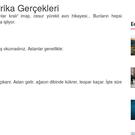
rika Gerçekleri
lar kralı" imajı, cesur yürekli avcı hikayesi... Bunların hepsi
işliyor.
E
istemi:
Aşağısı Neresi? Hangi Canlılar
r Önce
Yerçekimini Hissetmez veya
lış okumadınız. Aslanlar genellikle:
Umursamaz?
09.01.2026
Yaşar:
Biyolojik Radar: Hangi
enen Tek
Hayvanlar Elektriği "Görür"?
ıkarır. Aslan gelir, ağacın dibinde kükrer, leopar kaçar. İşte size
08.01.2026
Görünmeyeni Görenler: Hangi
rsiyonu?
Hayvanlar Ultraviyole (UV) Işığı
n Banka
Görür?
07.01.2026
Doğanın Hatası mı, Mucizesi mi?
yi "Delik
Hangi Hayvanlar İki Başlı Doğar?