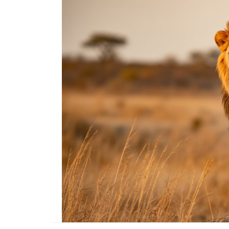
22.05.2020
Kedi Seven Kadınların
Harikası Olduğunun 15
22.05.2020
Türkiye'de Pitbull Be
Yasal mı? 2025 Günce
Yasalar ve Cezalar
30.10.2025
Havaalanında 1 Hafta
Bekletilen Kimsenin
Sahiplenmediği Kutud
Ne Çıkıyor
22.05.2020
Türkiye’deki Hayvan
Hastaneleri ve İletişim 
20.05.2020