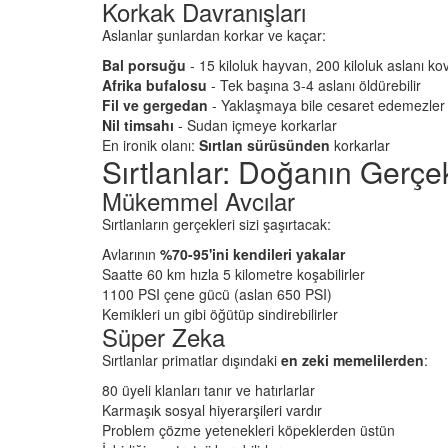
Korkak Davranışları
26
Açarak" Terk Eden Ha
Aslanlar şunlardan korkar ve kaçar:
Hangisidir?
nin Gerçek
Bal porsuğu
- 15 kiloluk hayvan, 200 kiloluk aslanı kov
09.01.2026
ı: Mamutlar Öldü,
Afrika bufalosu
- Tek başına 3-4 aslanı öldürebilir
atta Kaldı?
Fil ve gergedan
- Yaklaşmaya bile cesaret edemezler
Masum Kuryeler: Uyu
26
Kaçakçılığında Kullan
Nil timsahı
- Sudan içmeye korkarlar
Hayvanlar
En ironik olanı:
Sırtlan sürüsünden
korkarlar
Sırtlanlar: Doğanın Gerçek
09.01.2026
Mükemmel Avcılar
Sırtlanların gerçekleri sizi şaşırtacak:
Avlarının
%70-95'ini kendileri yakalar
Saatte 60 km hızla 5 kilometre koşabilirler
1100 PSI çene gücü (aslan 650 PSI)
Kemikleri un gibi öğütüp sindirebilirler
Süper Zeka
Sırtlanlar primatlar dışındaki
en zeki memelilerden
:
80 üyeli klanları tanır ve hatırlarlar
Karmaşık sosyal hiyerarşileri vardır
Problem çözme yetenekleri köpeklerden üstün