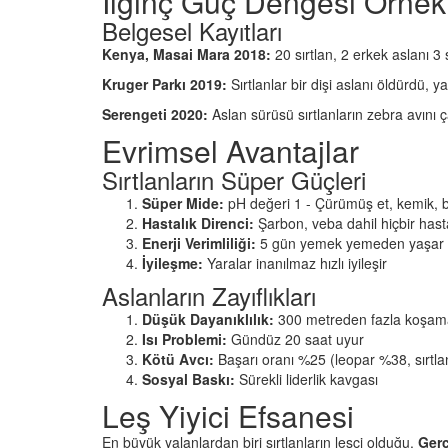
İlginç Güç Dengesi Örnekl
Belgesel Kayıtları
Kenya, Masai Mara 2018:
20 sırtlan, 2 erkek aslanı 3
Kruger Parkı 2019:
Sırtlanlar bir dişi aslanı öldürdü, ya
Serengeti 2020:
Aslan sürüsü sırtlanların zebra avını ça
Evrimsel Avantajlar
Sırtlanların Süper Güçleri
Süper Mide:
pH değeri 1 - Çürümüş et, kemik, bo
Hastalık Direnci:
Şarbon, veba dahil hiçbir hast
Enerji Verimliliği:
5 gün yemek yemeden yaşar
İyileşme:
Yaralar inanılmaz hızlı iyileşir
Aslanların Zayıflıkları
Düşük Dayanıklılık:
300 metreden fazla koşam
Isı Problemi:
Gündüz 20 saat uyur
Kötü Avcı:
Başarı oranı %25 (leopar %38, sırtl
Sosyal Baskı:
Sürekli liderlik kavgası
Leş Yiyici Efsanesi
En büyük yalanlardan biri sırtlanların leşçi olduğu.
Gerç