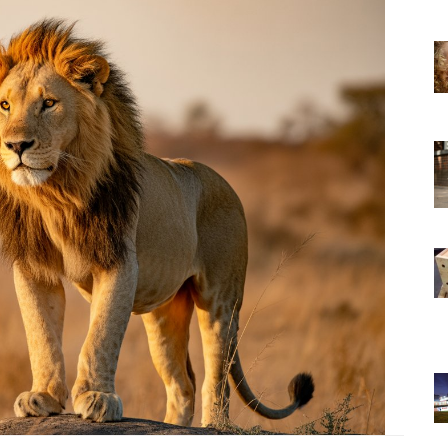
22.05.2020
 Bir Dünya
Kedi Seven Kadınların Bir Dünya
 Kanıtı
Harikası Olduğunun 15 Kanıtı
22.05.2020
slemek
Türkiye'de Pitbull Beslemek
l Durum,
Yasal mı? 2025 Güncel Durum,
Yasalar ve Cezalar
30.10.2025
 Boyunca
Havaalanında 1 Hafta Boyunca
Bekletilen Kimsenin
an Bakın
Sahiplenmediği Kutudan Bakın
Ne Çıkıyor
22.05.2020
Türkiye’deki Hayvan
Bilgileri
Hastaneleri ve İletişim Bilgileri
20.05.2020