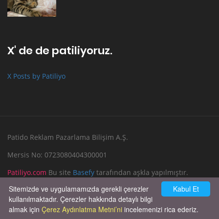
X' de de patiliyoruz.
X Posts by Patiliyo
Patido Reklam Pazarlama Bilişim A.Ş.
Mersis No: 0723080404300001
Patiliyo.com
Bu site
Basefy
tarafından aşkla yapılmıştır.
Sitemizde ve uygulamamızda gerekli çerezler
Kabul Et
Reklam Verin
Bize Yazın
kullanılmaktadır. Çerezler hakkında detaylı bilgi
almak için
Çerez Aydınlatma Metni’ni
incelemenizi rica ederiz.