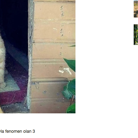
yvan
07.01.2026
Çernobil'in Mutantları:
Radyasyon Hayvanları Nasıl
şturucu
Değiştirdi?
ılan
07.01.2026