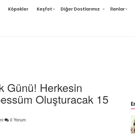
Köpekler
Keşfet
Diğer Dostlarımız
İlanlar
k Günü! Herkesin
bessüm Oluşturacak 15
E
Örnek
Tüm Sanatçılarımıza Örnek
ni
0 Yorum
Olması Gereken 23
Hayvansever Ünlü