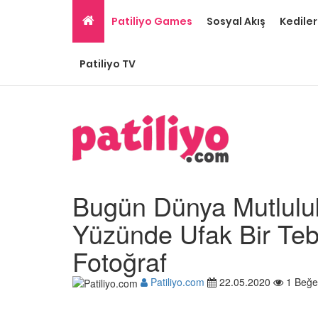
Patiliyo Games
Sosyal Akış
Kediler
Patiliyo TV
Bugün Dünya Mutlulu
Yüzünde Ufak Bir Te
Fotoğraf
Tüm Sanatçılarımıza 
Patiliyo.com
22.05.2020
1 Beğe
Olması Gereken 23
Hayvansever Ünlü