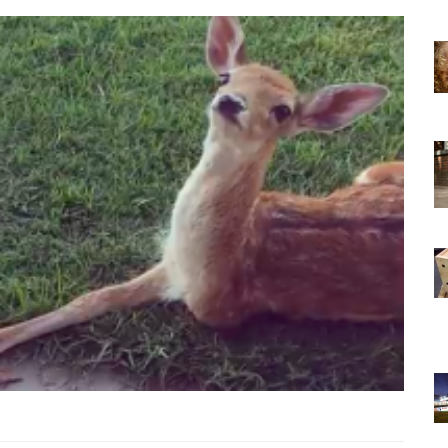
22.05.2020
 Bir Dünya
Kedi Seven Kadınların Bir Dünya
 Kanıtı
Harikası Olduğunun 15 Kanıtı
22.05.2020
slemek
Türkiye'de Pitbull Beslemek
l Durum,
Yasal mı? 2025 Güncel Durum,
Yasalar ve Cezalar
30.10.2025
 Boyunca
Havaalanında 1 Hafta Boyunca
Bekletilen Kimsenin
an Bakın
Sahiplenmediği Kutudan Bakın
Ne Çıkıyor
22.05.2020
Türkiye’deki Hayvan
Bilgileri
Hastaneleri ve İletişim Bilgileri
20.05.2020