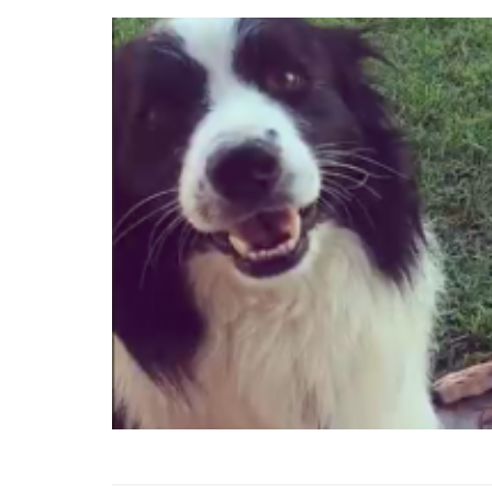
22.05.2020
Kedi Seven Kadınların
Harikası Olduğunun 15
22.05.2020
Türkiye'de Pitbull Be
Yasal mı? 2025 Günce
Yasalar ve Cezalar
30.10.2025
Havaalanında 1 Hafta
Bekletilen Kimsenin
Sahiplenmediği Kutud
Ne Çıkıyor
22.05.2020
Türkiye’deki Hayvan
Hastaneleri ve İletişim 
20.05.2020