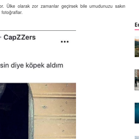
or. Ülke olarak zor zamanlar geçirsek bile umudunuzu sakın
fotoğraflar.
E
istemi:
Aşağısı Neresi? Hangi Canlılar
r Önce
Yerçekimini Hissetmez veya
Umursamaz?
09.01.2026
Yaşar:
Biyolojik Radar: Hangi
enen Tek
Hayvanlar Elektriği "Görür"?
08.01.2026
Görünmeyeni Görenler: Hangi
rsiyonu?
Hayvanlar Ultraviyole (UV) Işığı
n Banka
Görür?
07.01.2026
Doğanın Hatası mı, Mucizesi mi?
yi "Delik
Hangi Hayvanlar İki Başlı Doğar?