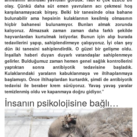
olay. Çünkü daha süt emen yavruların acı çekmesi hoş
karşılanamayacak birşey. Belki bir tanesinde olsa bahane
bulunabilir ama hepsinin kulaklarının kesilmiş olmasının
hiçbir bahanesi bulunamıyor. Bunları almak zorunda
kalıyoruz. Almazsak zaman zaman daha farklı şekilde
hayvanlardan kurtulmak istiyorlar. Bunun için alıp burada
tedavilerini yapıp, sahiplendirmeye çalışıyoruz. İyi olan şey
dün iki tanesini sahiplendirdik. O güzel bir gelişme oldu.
İnşallah haberi duyan duyarlı vatandaşlar sahiplenmeye
gelirler. Bulduğumuz zaman hemen genel sağlık kontrollerini
yaptıktan sonra antibiyotik tedavisine başladık.
Kulaklarındaki yaraların kabuklanmaya ve iltihaplanmaya
başlamıştı. Önce iltihaplardan kurtardık, şimdi de antibiyotik
tedavisi ile beraber krem sürüyoruz. Yavaş yavaş yaralar
temizlenmiş oldu ve kapanmaya doğru gidiyor.”
İnsanın psikolojisine bağlı…