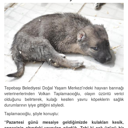
Tepebaşı Belediyesi Doğal Yaşam Merkezi’ndeki hayvan barınağı
veterinerlerinden Volkan Taplamacıoğlu, olayın üzüntü verici
olduğunu belirterek, kulağı kesilen yavru köpeklerin sağlık
durumlarının iyiye gittiğini söyledi.
Taplamacıoğlu, şöyle konuştu:
“Pazartesi günü mesaiye geldiğimizde kulakları kesik,
annesinin altındaki yavruları gördük. Tabi ki çok üzücü bir