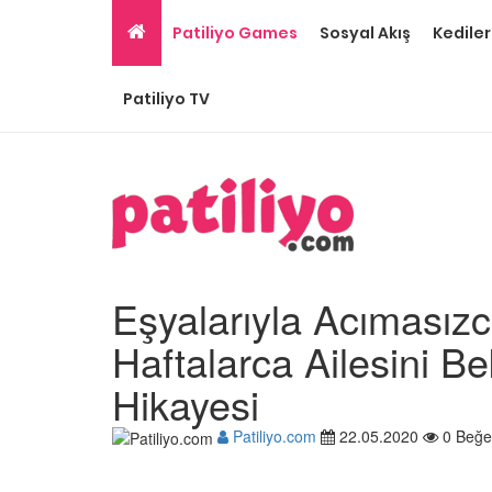
Patiliyo Games
Sosyal Akış
Kediler
Patiliyo TV
Eşyalarıyla Acımasız
Haftalarca Ailesini 
Hikayesi
Ev Ortamına ve Yaşa
Patiliyo.com
22.05.2020
0 Beğe
Standartlarına Uygun
Kolay 14 Evcil Hayvan