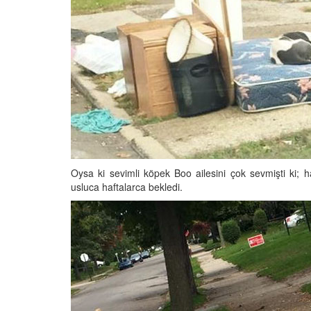
 Ayrılık Anksiyetesi:
Tedavi Yöntemleri”
, Nedenleri ve Etkili
19.10.2025
ları
25
Köpeklerde Kilo Proble
Sağlıklı Zayıflama Yö
15.10.2025
Oysa ki sevimli köpek Boo ailesini çok sevmişti ki; h
usluca haftalarca bekledi.