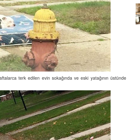
Köpeklerin mi Ağızları Daha
Temiz, İnsanların mı? Bilim Ne
mleri:
Diyor?
ntemleri
05.10.2025
aftalarca terk edilen evin sokağında ve eski yatağının üstünde