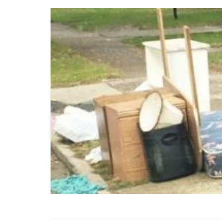
01.01.2025
Köpeklerle İlgili Ünlü 
Atasözleri
03.04.2024
İzmir’deki Hayvan Barı
22.05.2020
Ankara’daki Hayvan Ba
22.05.2020
Köpeğim Su İçmiyor, K
Su İçmeme Sebepleri
22.05.2020