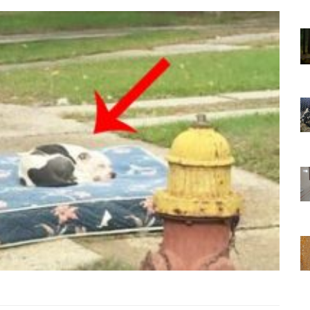
01.01.2025
Sözler ve
Köpeklerle İlgili Ünlü Sözler ve
Atasözleri
03.04.2024
nakları
İzmir’deki Hayvan Barınakları
22.05.2020
rınakları
Ankara’daki Hayvan Barınakları
22.05.2020
öpeklerin
Köpeğim Su İçmiyor, Köpeklerin
Su İçmeme Sebepleri
22.05.2020