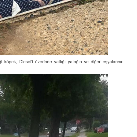
köpek, Diesel’i üzerinde yattığı yatağın ve diğer eşyalarının