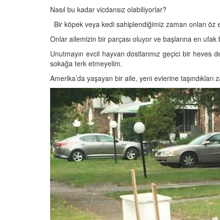
Nasıl bu kadar vicdansız olabiliyorlar?
Bir köpek veya kedi sahiplendiğimiz zaman onları öz e
Onlar ailemizin bir parçası oluyor ve başlarına en ufak
Televizyonda Neler
Köpeklerden İnsanlar
Unutmayın evcil hayvan dostlarımız geçici bir heves de
Geçebilen Parazitler:
sokağa terk etmeyelim.
Rehber ve Korunma Y
25
Amerika’da yaşayan bir aile, yeni evlerine taşındıkları
23.10.2025
Kötü Niyetli İnsanları
Çiftlik Kültürü: “Çoba
Köpeklerinin Sürülerd
25
Vazgeçilmez Rolü”
22.10.2025
Neden Boş Duvara
şırtıcı Gerçek
Tarihte Askeri Köpekl
25
Görevleri: Savaş Meyd
Dört Ayaklı Kahramanl
Ruh Görür mü?
19.10.2025
ve Gerçekler
25
Köpek Sağlığı: “Köpek
Kulak İltihabı: Belirtile