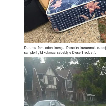
Durumu fark eden komşu Diesel’in kurtarmak istediği 
sahipleri gibi kokması sebebiyle Diesel’i reddetti.