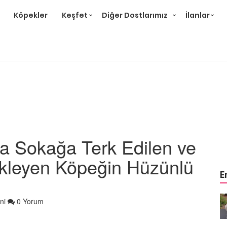
Köpekler
Keşfet
Diğer Dostlarımız
İlanlar
ca Sokağa Terk Edilen ve
Bekleyen Köpeğin Hüzünlü
E
m
Ev Ortamına ve Yaşam
ni
0 Yorum
 Bakımı
Standartlarına Uygun Bakımı
Kolay 14 Evcil Hayvan