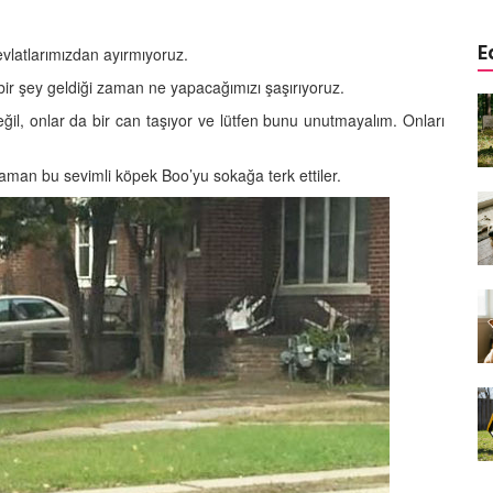
E
vlatlarımızdan ayırmıyoruz.
 bir şey geldiği zaman ne yapacağımızı şaşırıyoruz.
a
Köpeklerde Kulak ve Göz
ğil, onlar da bir can taşıyor ve lütfen bunu unutmayalım. Onları
 Kapsamlı
Temizliği: Adım Adım Rehber
öntemleri
15.10.2025
 zaman bu sevimli köpek Boo’yu sokağa terk ettiler.
Köpek Sporları: Agility Nedir?
n
Köpeğinizle Spor Yapmanın
eki
Yolları
11.10.2025
Ev Yapımı Köpek Mamaları:
er ve
Sağlıklı Tarifler ve Bilmeniz
anlarının
Gerekenler
arı
11.10.2025
Oyun ve Eğitim: “Köpekler İçin
lerde
Zeka Geliştirici Oyunlar”
ri ve
09.10.2025