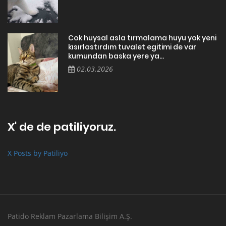
Cok huysal asla tırmalama huyu yok yeni
kısırlastırdım tuvalet egitimi de var
kumundan baska yere ya...
02.03.2026
X' de de patiliyoruz.
X Posts by Patiliyo
Patido Reklam Pazarlama Bilişim A.Ş.