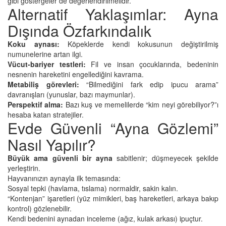
gibi göstergeler de değerlendirilmelidir.
Alternatif Yaklaşımlar: Ayna
Dışında Özfarkındalık
Koku aynası:
Köpeklerde kendi kokusunun değiştirilmiş
numunelerine artan ilgi.
Vücut-bariyer testleri:
Fil ve insan çocuklarında, bedeninin
nesnenin hareketini engellediğini kavrama.
Metabiliş görevleri:
“Bilmediğini fark edip ipucu arama”
davranışları (yunuslar, bazı maymunlar).
Perspektif alma:
Bazı kuş ve memelilerde “kim neyi görebiliyor?”ı
hesaba katan stratejiler.
Evde Güvenli “Ayna Gözlemi”
Nasıl Yapılır?
Büyük ama güvenli bir ayna
sabitlenir; düşmeyecek şekilde
yerleştirin.
Hayvanınızın aynayla ilk temasında:
Sosyal tepki (havlama, tıslama) normaldir, sakin kalın.
“Kontenjan” işaretleri (yüz mimikleri, baş hareketleri, arkaya bakıp
kontrol) gözlenebilir.
Kendi bedenini aynadan inceleme (ağız, kulak arkası) ipuçtur.