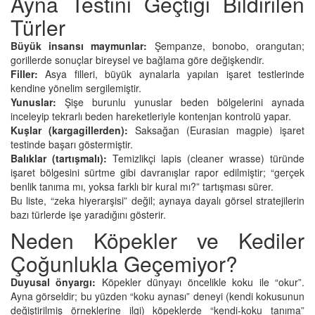
Ayna Testini Geçtiği Bildirilen
Türler
Büyük insansı maymunlar:
Şempanze, bonobo, orangutan;
gorillerde sonuçlar bireysel ve bağlama göre değişkendir.
Filler:
Asya filleri, büyük aynalarla yapılan işaret testlerinde
kendine yönelim sergilemiştir.
Yunuslar:
Şişe burunlu yunuslar beden bölgelerini aynada
inceleyip tekrarlı beden hareketleriyle kontenjan kontrolü yapar.
Kuşlar (kargagillerden):
Saksağan (Eurasian magpie) işaret
testinde başarı göstermiştir.
Balıklar (tartışmalı):
Temizlikçi lapis (cleaner wrasse) türünde
işaret bölgesini sürtme gibi davranışlar rapor edilmiştir; “gerçek
benlik tanıma mı, yoksa farklı bir kural mı?” tartışması sürer.
Bu liste, “zeka hiyerarşisi” değil; aynaya dayalı görsel stratejilerin
bazı türlerde işe yaradığını gösterir.
Neden Köpekler ve Kediler
Çoğunlukla Geçemiyor?
Duyusal önyargı:
Köpekler dünyayı öncelikle koku ile “okur”.
Ayna görseldir; bu yüzden “koku aynası” deneyi (kendi kokusunun
değiştirilmiş örneklerine ilgi) köpeklerde “kendi-koku tanıma”