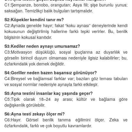
C1:Şempanze, bonobo, orangutan; Asya fili; şişe burunlu yunus;
saksağan. Temizlikçi balık bulguları tartışmalıdır.
S2:Köpekler kendini tanır mı?
C2:Aynada genelde hayır; fakat “koku aynası” deneylerinde kendi
kokusunun değiştirilmiş hallerine farklı tepki verirler. Bu, benlik
bilgisinin kokusal kanıtıdır.
S3:Kediler neden aynayı umursamaz?
C3:Motivasyon düşüklüğü, sosyal ipuçlarına az duyarlılık ve
görselin birincil duyum olmaması nedeniyle ilgisiz kalabilirler; bu,
özfarkındalık yok demek değildir.
S4:Goriller neden bazen başarısız görünüyor?
C4:Bireysel ve bağlamsal farklar var; bazıları göz teması tabuları
ve sosyal normlar nedeniyle aynayla farklı etkileşir.
S5:Ayna testini insanlar kaç yaşında geçer?
C5:Tipik olarak 18–24 ay arası; kültür ve bağlama göre
değişkenlik görülebilir.
S6:Ayna testi zekayı ölçer mi?
C6:Hayır. Görsel benlik tanıma eğilimini ölçer. Zeka ve
özfarkındalık, farklı ve çok boyutlu kavramlardır.