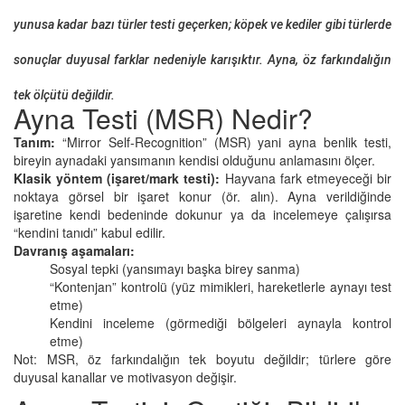
yunusa kadar bazı türler testi geçerken; köpek ve kediler gibi türlerde
sonuçlar duyusal farklar nedeniyle karışıktır. Ayna, öz farkındalığın
tek ölçütü değildir.
Ayna Testi (MSR) Nedir?
Tanım:
“Mirror Self-Recognition” (MSR) yani ayna benlik testi,
bireyin aynadaki yansımanın kendisi olduğunu anlamasını ölçer.
Klasik yöntem (işaret/mark testi):
Hayvana fark etmeyeceği bir
noktaya görsel bir işaret konur (ör. alın). Ayna verildiğinde
işaretine kendi bedeninde dokunur ya da incelemeye çalışırsa
“kendini tanıdı” kabul edilir.
Davranış aşamaları:
Sosyal tepki (yansımayı başka birey sanma)
“Kontenjan” kontrolü (yüz mimikleri, hareketlerle aynayı test
etme)
Kendini inceleme (görmediği bölgeleri aynayla kontrol
etme)
Not: MSR, öz farkındalığın tek boyutu değildir; türlere göre
duyusal kanallar ve motivasyon değişir.