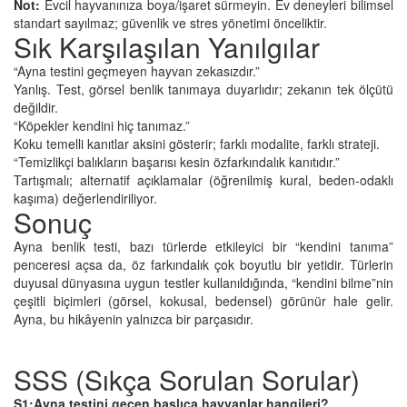
Not:
Evcil hayvanınıza boya/işaret sürmeyin. Ev deneyleri bilimsel
standart sayılmaz; güvenlik ve stres yönetimi önceliktir.
Sık Karşılaşılan Yanılgılar
“Ayna testini geçmeyen hayvan zekasızdır.”
Yanlış. Test, görsel benlik tanımaya duyarlıdır; zekanın tek ölçütü
değildir.
“Köpekler kendini hiç tanımaz.”
Koku temelli kanıtlar aksini gösterir; farklı modalite, farklı strateji.
“Temizlikçi balıkların başarısı kesin özfarkındalık kanıtıdır.”
Tartışmalı; alternatif açıklamalar (öğrenilmiş kural, beden-odaklı
kaşıma) değerlendiriliyor.
Sonuç
Ayna benlik testi, bazı türlerde etkileyici bir “kendini tanıma”
penceresi açsa da, öz farkındalık çok boyutlu bir yetidir. Türlerin
duyusal dünyasına uygun testler kullanıldığında, “kendini bilme”nin
çeşitli biçimleri (görsel, kokusal, bedensel) görünür hale gelir.
Ayna, bu hikâyenin yalnızca bir parçasıdır.
SSS (Sıkça Sorulan Sorular)
S1:Ayna testini geçen başlıca hayvanlar hangileri?