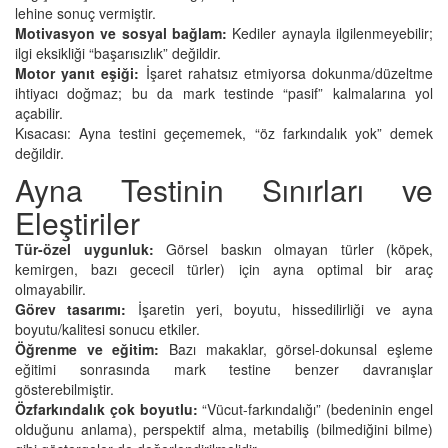
lehine sonuç vermiştir.
Motivasyon ve sosyal bağlam:
Kediler aynayla ilgilenmeyebilir;
ilgi eksikliği “başarısızlık” değildir.
Motor yanıt eşiği:
İşaret rahatsız etmiyorsa dokunma/düzeltme
ihtiyacı doğmaz; bu da mark testinde “pasif” kalmalarına yol
açabilir.
Kısacası: Ayna testini geçememek, “öz farkındalık yok” demek
değildir.
Ayna Testinin Sınırları ve
Eleştiriler
Tür-özel uygunluk:
Görsel baskın olmayan türler (köpek,
kemirgen, bazı gececil türler) için ayna optimal bir araç
olmayabilir.
Görev tasarımı:
İşaretin yeri, boyutu, hissedilirliği ve ayna
boyutu/kalitesi sonucu etkiler.
Öğrenme ve eğitim:
Bazı makaklar, görsel-dokunsal eşleme
eğitimi sonrasında mark testine benzer davranışlar
gösterebilmiştir.
Özfarkındalık çok boyutlu:
“Vücut-farkındalığı” (bedeninin engel
olduğunu anlama), perspektif alma, metabiliş (bilmediğini bilme)