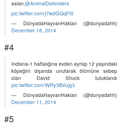
aslan.
@AnimalDefenders
pic.twitter.com/j7wdGQqFl0
— DünyadaHayvanHakları (@dunyadahh)
December 18, 2014
#4
Indiana-1 haftalığına evden ayrılıp 12 yaşındaki
köpeğini dışarıda unutarak ölümüne sebep
olan David Shuck tutuklandı
pic.twitter.com/WRy3BVujg3
— DünyadaHayvanHakları (@dunyadahh)
December 11, 2014
#5