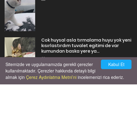
Cok huysal asla tırmalama huyu yok yeni
kısırlastırdım tuvalet egitimi de var
kumundan baska yere ya...
02.03.2026
Sitemizde ve uygulamamızda gerekli çerezler
Kabul Et
kullanılmaktadır. Çerezler hakkında detaylı bilgi
almak için
Çerez Aydınlatma Metni’ni
incelemenizi rica ederiz.
X' de de patiliyoruz.
X Posts by Patiliyo