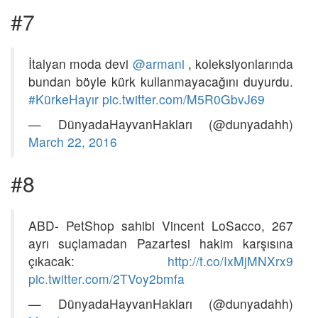
#7
İtalyan moda devi
@armani
, koleksiyonlarında
bundan böyle kürk kullanmayacağını duyurdu.
#KürkeHayır
pic.twitter.com/M5R0GbvJ69
— DünyadaHayvanHakları (@dunyadahh)
March 22, 2016
#8
ABD- PetShop sahibi Vincent LoSacco, 267
ayrı suçlamadan Pazartesi hakim karşısına
çıkacak:
http://t.co/IxMjMNXrx9
pic.twitter.com/2TVoy2bmfa
— DünyadaHayvanHakları (@dunyadahh)