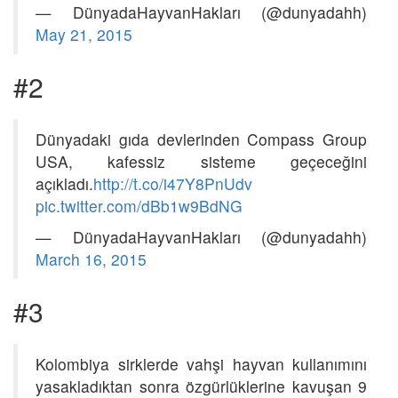
— DünyadaHayvanHakları (@dunyadahh)
May 21, 2015
#2
Dünyadaki gıda devlerinden Compass Group
USA, kafessiz sisteme geçeceğini
açıkladı.
http://t.co/i47Y8PnUdv
pic.twitter.com/dBb1w9BdNG
— DünyadaHayvanHakları (@dunyadahh)
March 16, 2015
#3
Kolombiya sirklerde vahşi hayvan kullanımını
yasakladıktan sonra özgürlüklerine kavuşan 9