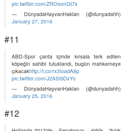
pic.twitter.com/ZROoonQI7s
— DünyadaHayvanHakları (@dunyadahh)
January 27, 2016
#11
ABD-Spor çanta içinde kırsala terk edilen
köpeğin sahibi tutuklandı, bugün mahkemeye
çıkacak
http://t.co/rx3IoadA8p
pic.twitter.com/J2ASl9DxYo
— DünyadaHayvanHakları (@dunyadahh)
January 25, 2016
#12
Hollanda-2012'de Senatonun aldığı "kürk