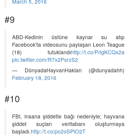
March 5, 2016
#9
ABD-Kedinin üstüne kaynar su atıp
Facebook'ta videosunu paylaşan Leon Teague
(18) tutuklandı
http://t.co/PrlgKCQx2a
pic.twitter.com/R7x2PsrzS2
— DünyadaHayvanHakları (@dunyadahh)
February 18, 2016
#10
FBI, insana şiddetle bağı nedeniyle; hayvana
şiddet suçları veritabanı oluşturmaya
başladı.
http://t.co/po2oSPlO2T