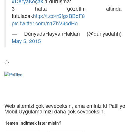
#DeryaKoçak
1.duruşma:
3 hafta gözetim altında
tutulacak
http://t.co/rSfgxBBqF8
pic.twitter.com/n1ZhV4cdHo
— DünyadaHayvanHakları (@dunyadahh)
May 5, 2015
🙁
Web sitemizi çok seveceksin, ama eminiz ki Patiliyo
Mobil Uygulama'mızı daha çok seveceksin.
Hemen indirmek ister misin?