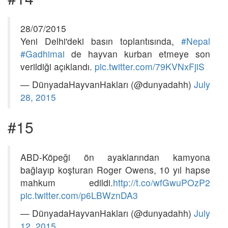
28/07/2015
Yeni Delhi'deki basın toplantısında,
#Nepal
#Gadhimai
de hayvan kurban etmeye son
verildiği açıklandı.
pic.twitter.com/79KVNxFjiS
— DünyadaHayvanHakları (@dunyadahh)
July
28, 2015
#15
ABD-Köpeği ön ayaklarından kamyona
bağlayıp koşturan Roger Owens, 10 yıl hapse
mahkum edildi.
http://t.co/wfGwuPOzP2
pic.twitter.com/p6LBWznDA3
— DünyadaHayvanHakları (@dunyadahh)
July
12, 2015