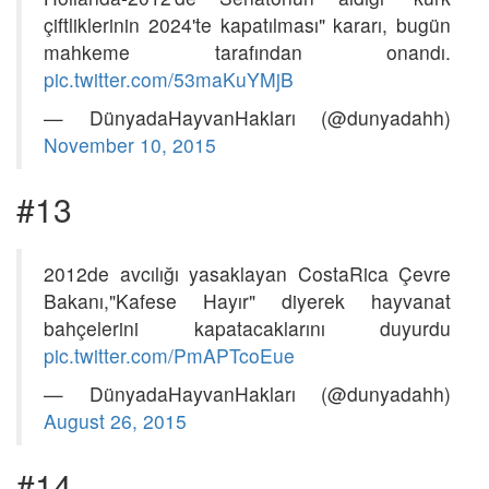
çiftliklerinin 2024'te kapatılması" kararı, bugün
mahkeme tarafından onandı.
pic.twitter.com/53maKuYMjB
— DünyadaHayvanHakları (@dunyadahh)
November 10, 2015
#13
2012de avcılığı yasaklayan CostaRica Çevre
Bakanı,"Kafese Hayır" diyerek hayvanat
bahçelerini kapatacaklarını duyurdu
pic.twitter.com/PmAPTcoEue
— DünyadaHayvanHakları (@dunyadahh)
August 26, 2015
#14