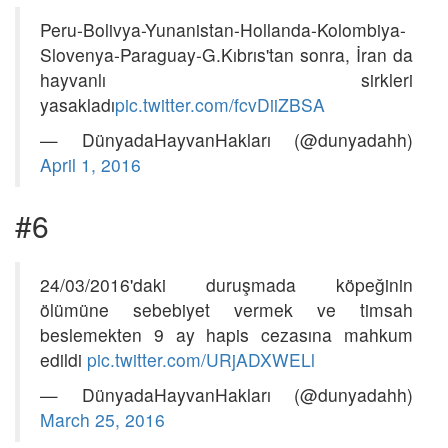
Peru-Bolivya-Yunanistan-Hollanda-Kolombiya-
Slovenya-Paraguay-G.Kıbrıs'tan sonra, İran da
hayvanlı sirkleri
yasakladı
pic.twitter.com/fcvDiiZBSA
— DünyadaHayvanHakları (@dunyadahh)
April 1, 2016
#6
24/03/2016'daki duruşmada köpeğinin
ölümüne sebebiyet vermek ve timsah
beslemekten 9 ay hapis cezasına mahkum
edildi
pic.twitter.com/URjADXWELl
— DünyadaHayvanHakları (@dunyadahh)
March 25, 2016