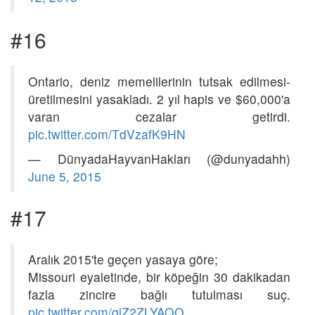
#16
Ontario, deniz memelilerinin tutsak edilmesi-
üretilmesini yasakladı. 2 yıl hapis ve $60,000'a
varan cezalar getirdi.
pic.twitter.com/TdVzafK9HN
— DünyadaHayvanHakları (@dunyadahh)
June 5, 2015
#17
Aralık 2015'te geçen yasaya göre;
Missouri eyaletinde, bir köpeğin 30 dakikadan
fazla zincire bağlı tutulması suç.
pic.twitter.com/qlZ2ZLYAQO