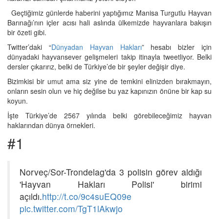
Geçtiğimiz günlerde haberini yaptığımız Manisa Turgutlu Hayvan
Barınağı’nın içler acısı hali aslında ülkemizde hayvanlara bakışın
bir özeti gibi.
Twitter’daki “
Dünyadan Hayvan Hakları
” hesabı bizler için
dünyadaki hayvansever gelişmeleri takip itinayla tweetliyor. Belki
dersler çıkarırız, belki de Türkiye’de bir şeyler değişir diye.
Bizimkisi bir umut ama siz yine de temkini elinizden bırakmayın,
onların sesin olun ve hiç değilse bu yaz kapınızın önüne bir kap su
koyun.
İşte Türkiye’de 2567 yılında belki görebileceğimiz hayvan
haklarından dünya örnekleri.
#1
Norveç/Sor-Trondelag'da 3 polisin görev aldığı
'Hayvan Hakları Polisi' birimi
açıldı.
http://t.co/9c4suEQ09e
pic.twitter.com/TgT1lAkwjo