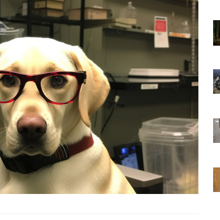
01.01.2025
Sözler ve
Köpeklerle İlgili Ünlü Sözler ve
Atasözleri
03.04.2024
nakları
İzmir’deki Hayvan Barınakları
22.05.2020
rınakları
Ankara’daki Hayvan Barınakları
22.05.2020
öpeklerin
Köpeğim Su İçmiyor, Köpeklerin
Su İçmeme Sebepleri
22.05.2020