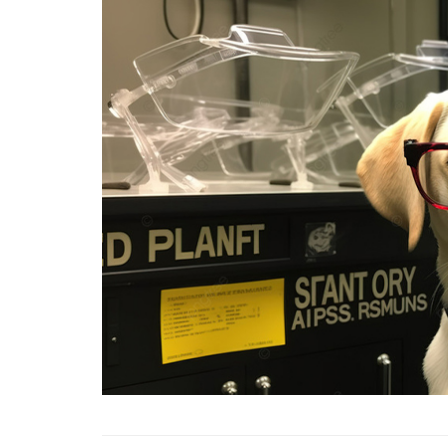
01.01.2025
Köpeklerle İlgili Ünlü 
Atasözleri
03.04.2024
İzmir’deki Hayvan Barı
22.05.2020
Ankara’daki Hayvan Ba
22.05.2020
Köpeğim Su İçmiyor, K
Su İçmeme Sebepleri
22.05.2020