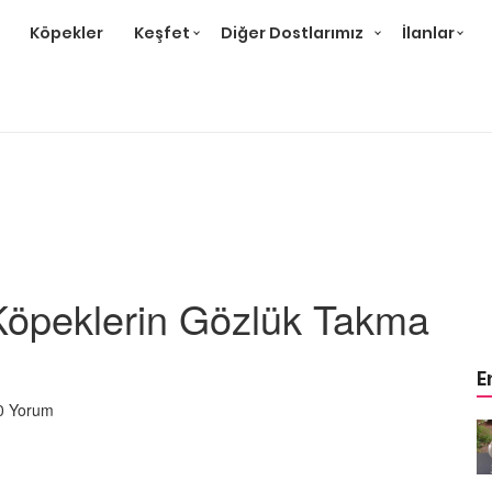
Köpekler
Keşfet
Diğer Dostlarımız
İlanlar
Köpeklerin Gözlük Takma
E
0 Yorum
m
Ev Ortamına ve Yaşam
 Bakımı
Standartlarına Uygun Bakımı
Kolay 14 Evcil Hayvan