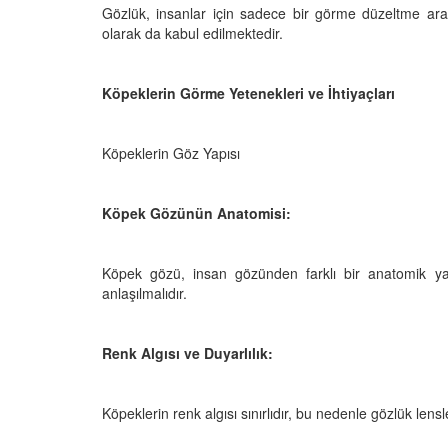
Gözlük, insanlar için sadece bir görme düzeltme arac
olarak da kabul edilmektedir.
Köpeklerin Görme Yetenekleri ve İhtiyaçları
Televizyonda Neler
Köpeklerden İnsanlar
Geçebilen Parazitler:
Rehber ve Korunma Y
25
Köpeklerin Göz Yapısı
23.10.2025
Kötü Niyetli İnsanları
Çiftlik Kültürü: “Çoba
Köpek Gözünün Anatomisi:
Köpeklerinin Sürülerd
25
Vazgeçilmez Rolü”
22.10.2025
Neden Boş Duvara
Köpek gözü, insan gözünden farklı bir anatomik yapı
şırtıcı Gerçek
anlaşılmalıdır.
Tarihte Askeri Köpekl
25
Görevleri: Savaş Meyd
Dört Ayaklı Kahramanl
Renk Algısı ve Duyarlılık:
Ruh Görür mü?
19.10.2025
ve Gerçekler
25
Köpeklerin renk algısı sınırlıdır, bu nedenle gözlük lensler
Köpek Sağlığı: “Köpek
Kulak İltihabı: Belirtile