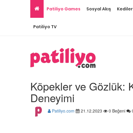
Patiliyo Games
Sosyal Akış
Kediler
Patiliyo TV
Köpekler ve Gözlük: 
Deneyimi
Patiliyo.com
21.12.2023
0 Beğeni
Ev Ortamına ve Yaşa
Standartlarına Uygun
Kolay 14 Evcil Hayvan