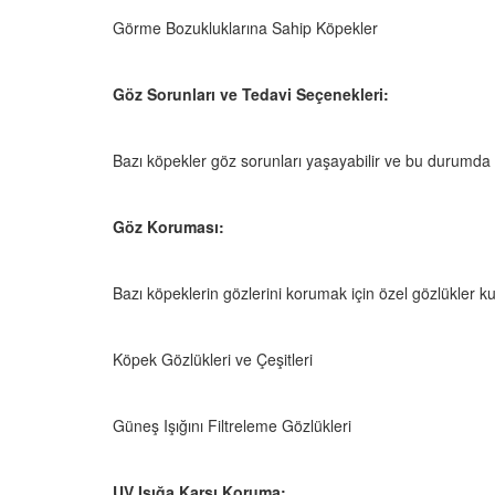
 Ayrılık Anksiyetesi:
Tedavi Yöntemleri”
, Nedenleri ve Etkili
Görme Bozukluklarına Sahip Köpekler
19.10.2025
ları
25
Köpeklerde Kilo Proble
Göz Sorunları ve Tedavi Seçenekleri:
Sağlıklı Zayıflama Yö
15.10.2025
Bazı köpekler göz sorunları yaşayabilir ve bu durumda v
Göz Koruması:
Bazı köpeklerin gözlerini korumak için özel gözlükler kull
Köpek Gözlükleri ve Çeşitleri
Güneş Işığını Filtreleme Gözlükleri
UV Işığa Karşı Koruma: