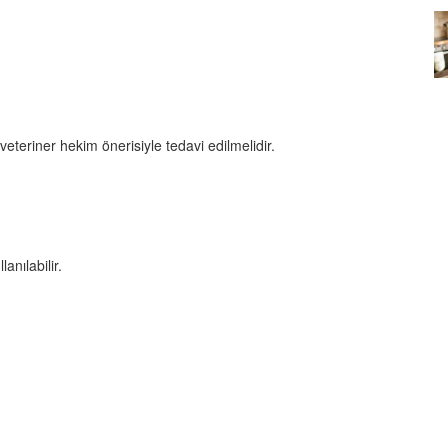
Köpeklerin mi Ağızları Daha
Temiz, İnsanların mı? Bilim Ne
mleri:
Diyor?
ntemleri
05.10.2025
eteriner hekim önerisiyle tedavi edilmelidir.
anılabilir.